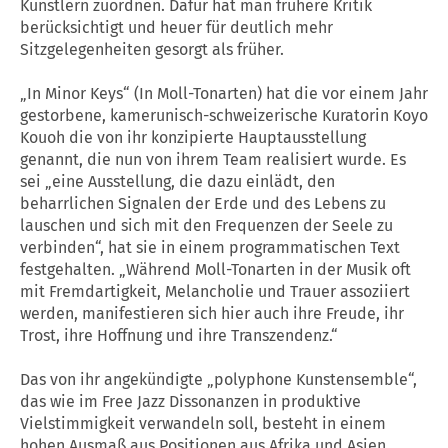
Künstlern zuordnen. Dafür hat man frühere Kritik
berücksichtigt und heuer für deutlich mehr
Sitzgelegenheiten gesorgt als früher.
„In Minor Keys“ (In Moll-Tonarten) hat die vor einem Jahr
gestorbene, kamerunisch-schweizerische Kuratorin Koyo
Kouoh die von ihr konzipierte Hauptausstellung
genannt, die nun von ihrem Team realisiert wurde. Es
sei „eine Ausstellung, die dazu einlädt, den
beharrlichen Signalen der Erde und des Lebens zu
lauschen und sich mit den Frequenzen der Seele zu
verbinden“, hat sie in einem programmatischen Text
festgehalten. „Während Moll-Tonarten in der Musik oft
mit Fremdartigkeit, Melancholie und Trauer assoziiert
werden, manifestieren sich hier auch ihre Freude, ihr
Trost, ihre Hoffnung und ihre Transzendenz.“
Das von ihr angekündigte „polyphone Kunstensemble“,
das wie im Free Jazz Dissonanzen in produktive
Vielstimmigkeit verwandeln soll, besteht in einem
hohen Ausmaß aus Positionen aus Afrika und Asien.