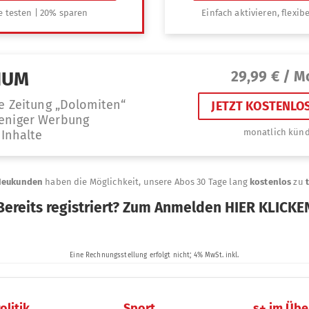
olitik
Sport
s+ im Übe