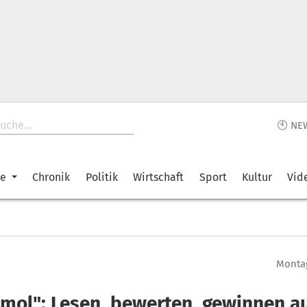
🕙 NE
ke
Chronik
Politik
Wirtschaft
Sport
Kultur
Vid
Montag
amol": Lesen, bewerten, gewinnen a