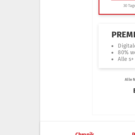
Chronik
P