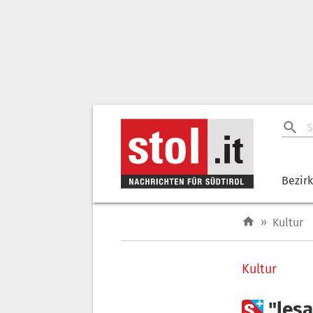
Bezir
»
Kultur
Kultur

"les