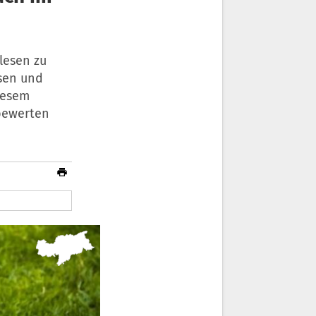
lesen zu
esen und
diesem
 bewerten