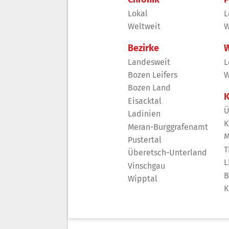
Lokal
L
Weltweit
W
Bezirke
W
Landesweit
L
Bozen Leifers
W
Bozen Land
K
Eisacktal
Ü
Ladinien
K
Meran-Burggrafenamt
M
Pustertal
T
Überetsch-Unterland
L
Vinschgau
B
Wipptal
K