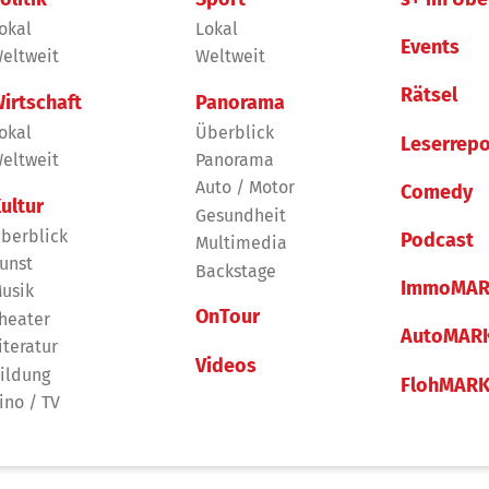
okal
Lokal
Events
eltweit
Weltweit
Rätsel
irtschaft
Panorama
okal
Überblick
Leserrepo
eltweit
Panorama
Auto / Motor
Comedy
ultur
Gesundheit
berblick
Podcast
Multimedia
unst
Backstage
ImmoMAR
usik
OnTour
heater
AutoMAR
iteratur
Videos
ildung
FlohMAR
ino / TV