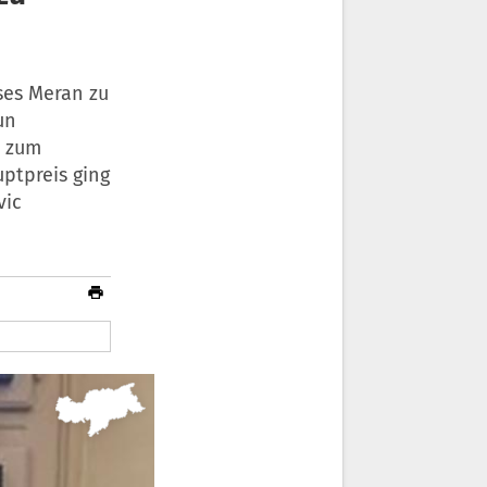
ses Meran zu
un
n zum
ptpreis ging
vic