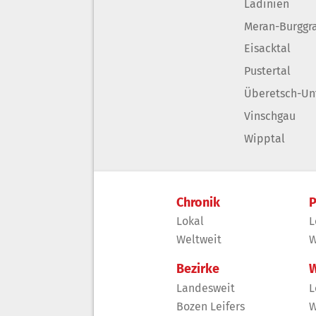
Ladinien
Meran-Burggr
Eisacktal
Pustertal
Überetsch-Un
Vinschgau
Wipptal
Chronik
P
Lokal
L
Weltweit
W
Bezirke
W
Landesweit
L
Bozen Leifers
W