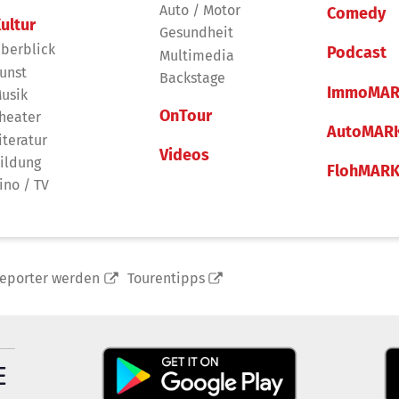
Auto / Motor
Comedy
ultur
Gesundheit
berblick
Podcast
Multimedia
unst
Backstage
ImmoMAR
usik
OnTour
heater
AutoMAR
iteratur
Videos
ildung
FlohMAR
ino / TV
reporter werden
Tourentipps