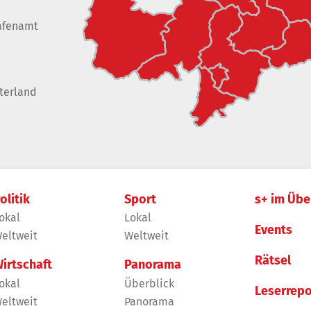
afenamt
terland
olitik
Sport
s+ im Übe
okal
Lokal
Events
eltweit
Weltweit
Rätsel
irtschaft
Panorama
okal
Überblick
Leserrepo
eltweit
Panorama