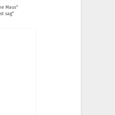
ine Maus“
st sag“