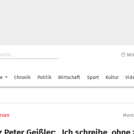
🕙 NE
ke
Chronik
Politik
Wirtschaft
Sport
Kultur
Vid
eran
Monta
 Peter Geißler: „Ich schreibe, ohne 