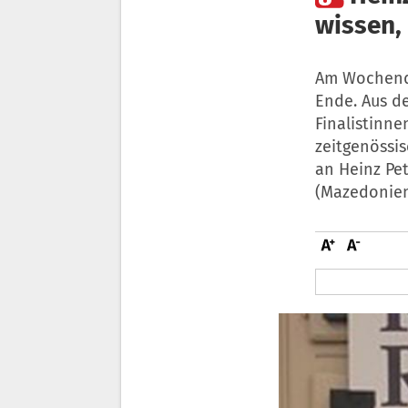
wissen,
Am Wochende
Ende. Aus d
Finalistinn
zeitgenössis
an Heinz Pet
(Mazedonien,