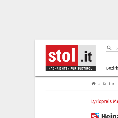
Bezir
»
Kultur
Lyricpreis M

Heinz