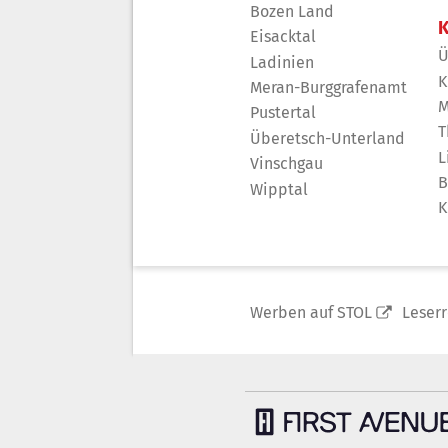
Bozen Land
K
Eisacktal
Ü
Ladinien
K
Meran-Burggrafenamt
M
Pustertal
T
Überetsch-Unterland
L
Vinschgau
B
Wipptal
K
Werben auf STOL
Leser