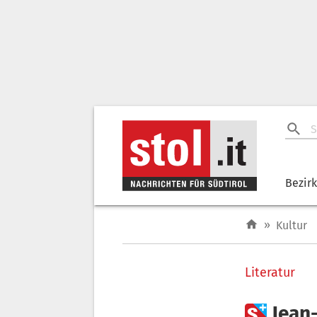
Bezir
»
Kultur
Literatur

Jean