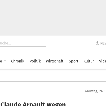
🕙 NE
ke
Chronik
Politik
Wirtschaft
Sport
Kultur
Vid
Montag, 24. 
-Claude Arnault wegen