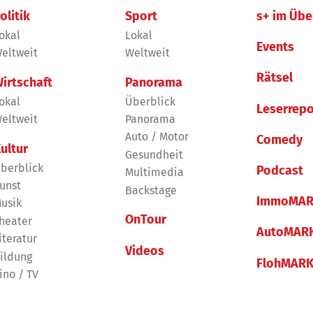
olitik
Sport
s+ im Übe
okal
Lokal
Events
eltweit
Weltweit
Rätsel
irtschaft
Panorama
okal
Überblick
Leserrepo
eltweit
Panorama
Auto / Motor
Comedy
ultur
Gesundheit
berblick
Podcast
Multimedia
unst
Backstage
ImmoMAR
usik
OnTour
heater
AutoMAR
iteratur
Videos
ildung
FlohMAR
ino / TV