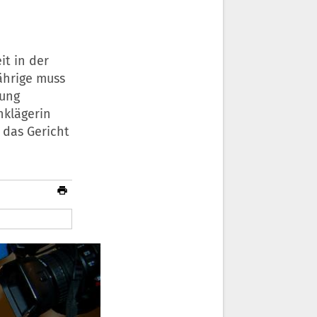
it in der
ährige muss
gung
nklägerin
 das Gericht