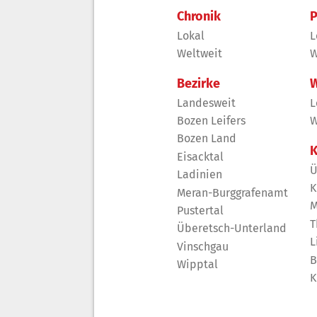
Chronik
P
Lokal
L
Weltweit
W
Bezirke
W
Landesweit
L
Bozen Leifers
W
Bozen Land
K
Eisacktal
Ü
Ladinien
K
Meran-Burggrafenamt
M
Pustertal
T
Überetsch-Unterland
L
Vinschgau
B
Wipptal
K