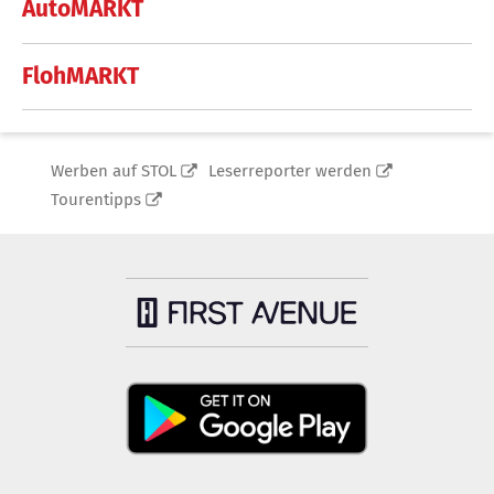
AutoMARKT
FlohMARKT
Werben auf STOL
Leserreporter werden
Tourentipps