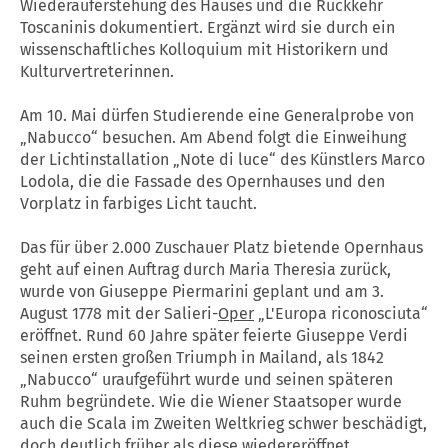
Wiederauferstehung des Hauses und die Rückkehr
Toscaninis dokumentiert. Ergänzt wird sie durch ein
wissenschaftliches Kolloquium mit Historikern und
Kulturvertreterinnen.
Am 10. Mai dürfen Studierende eine Generalprobe von
„Nabucco“ besuchen. Am Abend folgt die Einweihung
der Lichtinstallation „Note di luce“ des Künstlers Marco
Lodola, die die Fassade des Opernhauses und den
Vorplatz in farbiges Licht taucht.
Das für über 2.000 Zuschauer Platz bietende Opernhaus
geht auf einen Auftrag durch Maria Theresia zurück,
wurde von Giuseppe Piermarini geplant und am 3.
August 1778 mit der Salieri-
Oper
„L'Europa riconosciuta“
eröffnet. Rund 60 Jahre später feierte Giuseppe Verdi
seinen ersten großen Triumph in Mailand, als 1842
„Nabucco“ uraufgeführt wurde und seinen späteren
Ruhm begründete. Wie die Wiener Staatsoper wurde
auch die Scala im Zweiten Weltkrieg schwer beschädigt,
doch deutlich früher als diese wiedereröffnet.