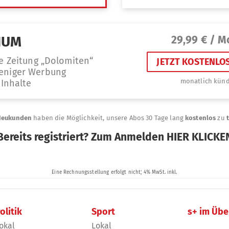
olitik
Sport
s+ im Übe
okal
Lokal