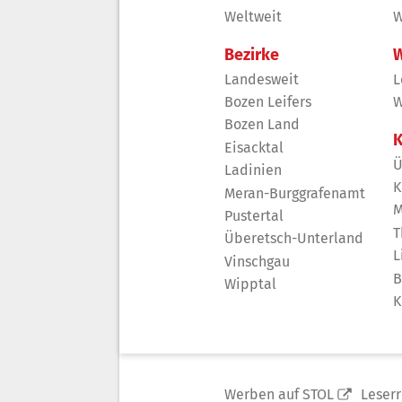
Weltweit
W
Bezirke
W
Landesweit
L
Bozen Leifers
W
Bozen Land
K
Eisacktal
Ü
Ladinien
K
Meran-Burggrafenamt
M
Pustertal
T
Überetsch-Unterland
L
Vinschgau
B
Wipptal
K
Werben auf STOL
Leser