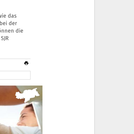
wie das
bei der
önnen die
 SJR