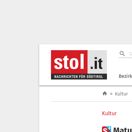
Bezir
»
Kultur
Kultur

Matu