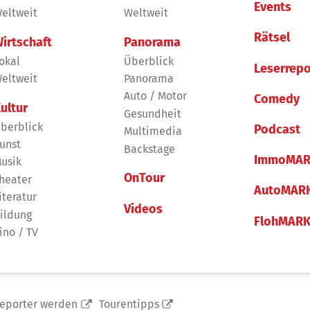
Events
eltweit
Weltweit
Rätsel
irtschaft
Panorama
okal
Überblick
Leserrepo
eltweit
Panorama
Auto / Motor
Comedy
ultur
Gesundheit
berblick
Podcast
Multimedia
unst
Backstage
ImmoMAR
usik
OnTour
heater
AutoMAR
iteratur
Videos
ildung
FlohMAR
ino / TV
reporter werden
Tourentipps