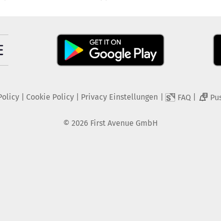
Policy
|
Cookie Policy
|
Privacy Einstellungen
|
|
FAQ
Pu
2
©
2026
First Avenue GmbH