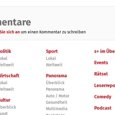
entare
Sie sich an
um einen Kommentar zu schreiben
olitik
Sport
s+ im Übe
okal
Lokal
Events
eltweit
Weltweit
Rätsel
irtschaft
Panorama
okal
Überblick
Leserrepo
eltweit
Panorama
Auto / Motor
Comedy
ultur
Gesundheit
berblick
Podcast
Multimedia
unst