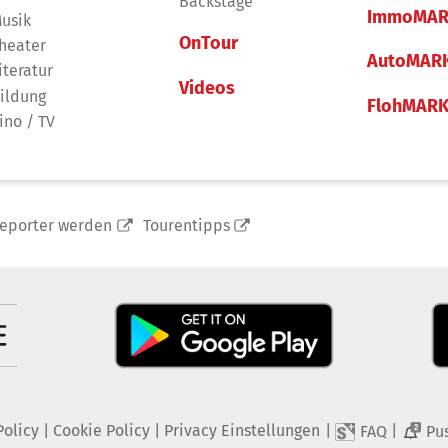
Backstage
ImmoMAR
usik
OnTour
heater
AutoMAR
iteratur
Videos
ildung
FlohMAR
ino / TV
reporter werden
Tourentipps
Policy
|
Cookie Policy
|
Privacy Einstellungen
|
|
FAQ
Pu
2