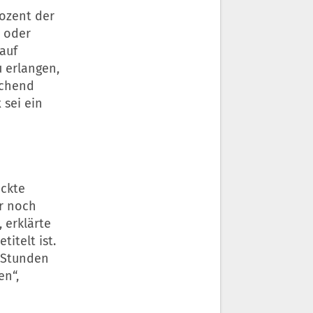
rozent der
 oder
 auf
 erlangen,
ichend
 sei ein
ickte
er noch
 erklärte
itelt ist.
5 Stunden
en“,