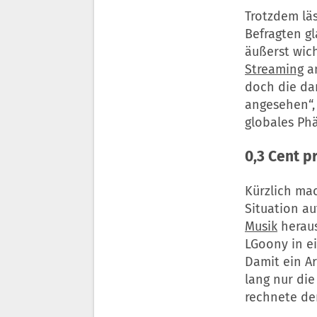
Trotzdem läs
Befragten g
äußerst wich
Streaming
an
doch die da
angesehen“, 
globales P
0,3 Cent p
Kürzlich ma
Situation au
Musik
heraus
LGoony in ei
Damit ein Ar
lang nur di
rechnete der