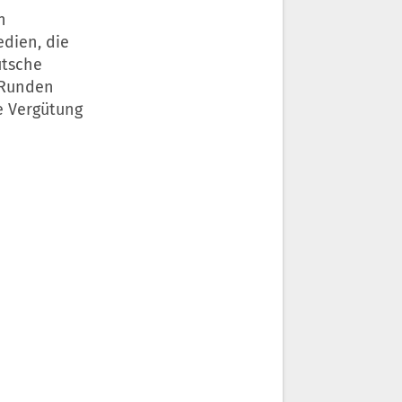
n
dien, die
utsche
 Runden
e Vergütung