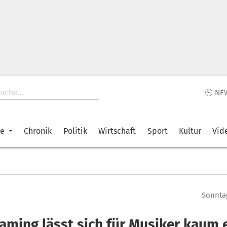
🕙 NE
ke
Chronik
Politik
Wirtschaft
Sport
Kultur
Vid
Sonntag
eaming lässt sich für Musiker kaum