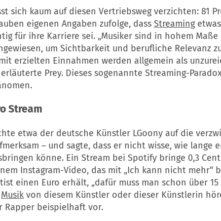
st sich kaum auf diesen Vertriebsweg verzichten: 81 P
lauben eigenen Angaben zufolge, dass
Streaming
etwas
tig für ihre Karriere sei. „Musiker sind in hohem Maße
gewiesen, um Sichtbarkeit und berufliche Relevanz zu
mit erzielten Einnahmen werden allgemein als unzure
erläuterte Prey. Dieses sogenannte Streaming-Paradox
hänomen.
ro Stream
chte etwa der deutsche Künstler LGoony auf die verzw
fmerksam – und sagte, dass er nicht wisse, wie lange 
bringen könne. Ein Stream bei Spotify bringe 0,3 Cent,
nem Instagram-Video, das mit „Ich kann nicht mehr“ bet
tist einen Euro erhält, „dafür muss man schon über 1
e
Musik
von diesem Künstler oder dieser Künstlerin hör
 Rapper beispielhaft vor.