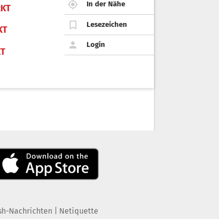
In der Nähe
KT
Lesezeichen
KT
Login
KT
|
sh-Nachrichten
Netiquette