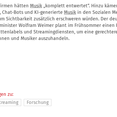
Firmen hätten
Musik
„komplett entwertet“. Hinzu käme
, Chat-Bots und KI-generierte
Musik
in den Sozialen Me
m Sichtbarkeit zusätzlich erschweren würden. Der de
sminister Wolfram Weimer plant im Frühsommer einen
lattenlabels und Streamingdiensten, um eine gerechter
innen und Musiker auszuhandeln.
en zu:
treaming
Forschung