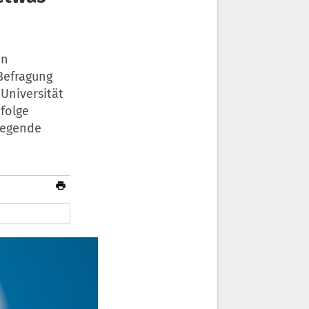
en
Befragung
 Universität
folge
iegende