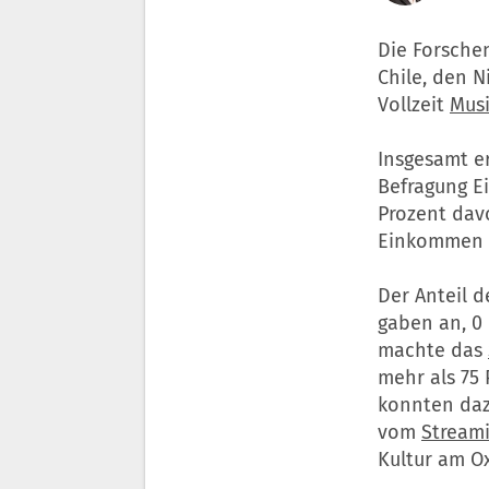
Die Forsche
Chile, den N
Vollzeit
Mus
Insgesamt er
Befragung E
Prozent davo
Einkommen ü
Der Anteil 
gaben an, 0 
machte das
mehr als 75 
konnten daz
vom
Stream
Kultur am Ox