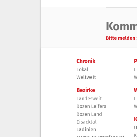
Komm
Bitte melden 
Chronik
P
Lokal
L
Weltweit
W
Bezirke
W
Landesweit
L
Bozen Leifers
W
Bozen Land
K
Eisacktal
Ü
Ladinien
K