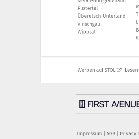
Meran-Burggrafenamt
M
Pustertal
T
Überetsch-Unterland
L
Vinschgau
B
Wipptal
K
Werben auf STOL
Leser
Impressum
|
AGB
|
Privacy 