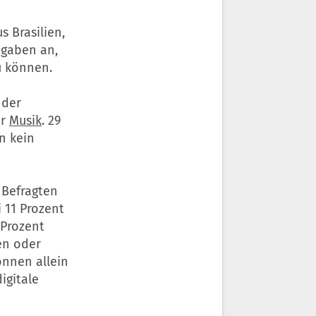
 Brasilien,
 gaben an,
u können.
 der
er
Musik
. 29
n kein
 Befragten
i 11 Prozent
 Prozent
en oder
önnen allein
igitale