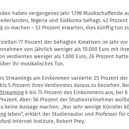
nden haben vergangenes Jahr 1.198 Musikschaffende aus
iederlanden, Nigeria und Südkorea befragt. 42 Prozent
ik
zu machen – 53 Prozent erwarten, dies künftig tun z
zielten 77 Prozent der befragten Kreativen im Jahr vor
innahmen von jährlich weniger als 10.000 Euro mit ihr
n verdienten weniger als 1.000 Euro, 26 Prozent hatte
ber ihr musikalisches Tun.
des Streamings am Einkommen variierte: 25 Prozent der
bis 5 Prozent ihres Verdienstes daraus zu beziehen. Be
Streaming
6 bis 75 Prozent des Einkommens aus, bei 8
Prozent. Aber: 56 Prozent der Studienteilnehmer wollt
u keine Aussage machen. „Nur sehr wenige Künstler k
ing
leben“, erklärt der Studienautor und Professor für d
ford Internet Institute, Robert Prey.