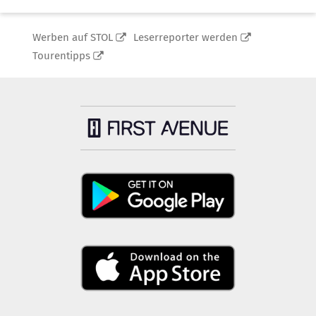
Werben auf STOL
Leserreporter werden
Tourentipps