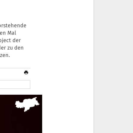
vorstehende
ten Mal
oject der
der zu den
zen.