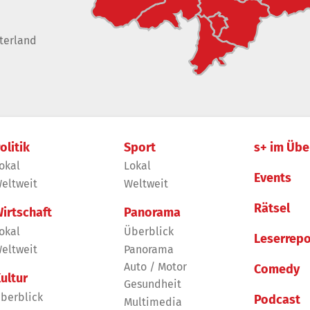
terland
olitik
Sport
s+ im Übe
okal
Lokal
Events
eltweit
Weltweit
Rätsel
irtschaft
Panorama
okal
Überblick
Leserrepo
eltweit
Panorama
Auto / Motor
Comedy
ultur
Gesundheit
berblick
Podcast
Multimedia