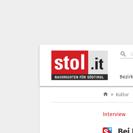
Bezir
»
Kultur
Interview

„Bei 