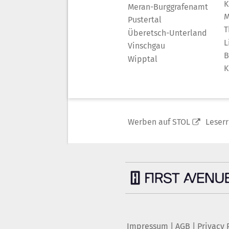
K
Meran-Burggrafenamt
M
Pustertal
T
Überetsch-Unterland
L
Vinschgau
B
Wipptal
K
Werben auf STOL
Leser
Impressum
|
AGB
|
Privacy 