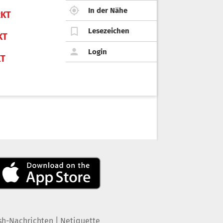
In der Nähe
KT
Lesezeichen
KT
Login
KT
|
sh-Nachrichten
Netiquette