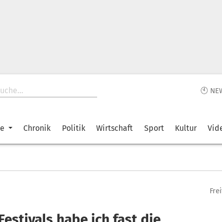
🕙 NE
ke
Chronik
Politik
Wirtschaft
Sport
Kultur
Vid
Fre
Festivals habe ich fast die