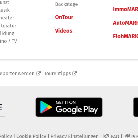
unst
Backstage
ImmoMAR
usik
OnTour
heater
AutoMAR
iteratur
Videos
ildung
FlohMAR
ino / TV
reporter werden
Tourentipps
Policy
|
Cookie Policy
|
Privacy Einstellungen
|
|
FAQ
Pu
2