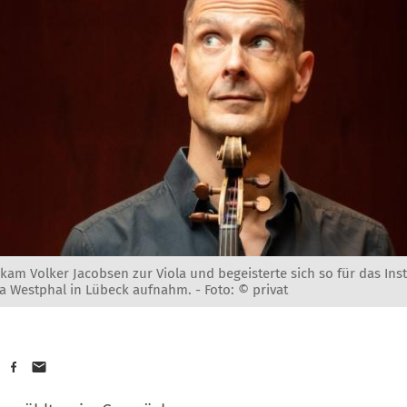
 kam Volker Jacobsen zur Viola und begeisterte sich so für das Ins
a Westphal in Lübeck aufnahm. -
Foto: © privat