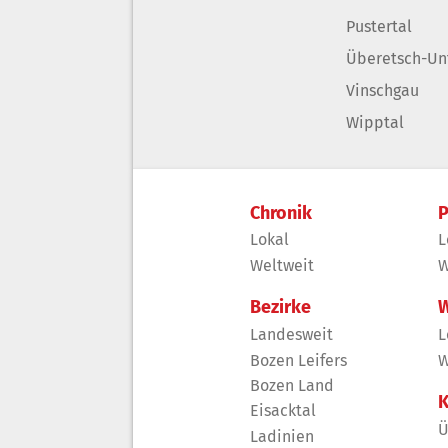
Pustertal
Überetsch-Un
Vinschgau
Wipptal
Chronik
P
Lokal
L
Weltweit
W
Bezirke
W
Landesweit
L
Bozen Leifers
W
Bozen Land
K
Eisacktal
Ü
Ladinien