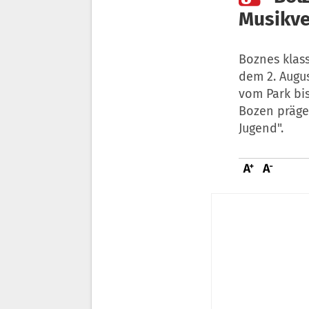
Musikve
Boznes klas
dem 2. Augus
vom Park bi
Bozen prägen
Jugend".