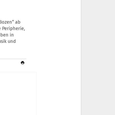
 Bozen” ab
 Peripherie,
eben in
usik und