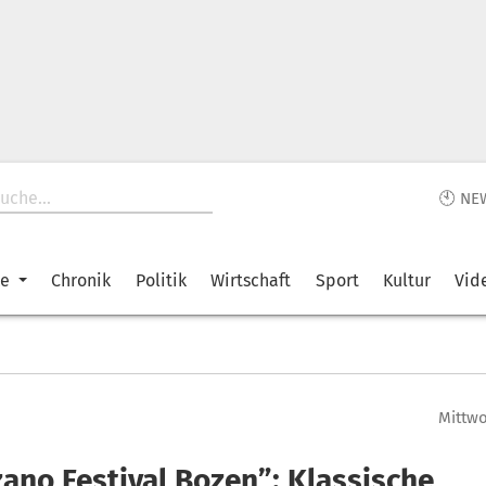
🕙 NE
ke
Chronik
Politik
Wirtschaft
Sport
Kultur
Vid
Mittwo
zano Festival Bozen”: Klassische