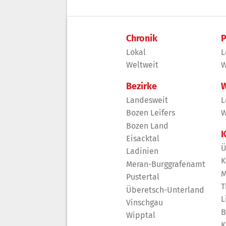
Chronik
P
Lokal
L
Weltweit
W
Bezirke
W
Landesweit
L
Bozen Leifers
W
Bozen Land
K
Eisacktal
Ü
Ladinien
K
Meran-Burggrafenamt
M
Pustertal
T
Überetsch-Unterland
L
Vinschgau
B
Wipptal
K