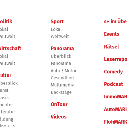
olitik
Sport
s+ im Übe
okal
Lokal
Events
eltweit
Weltweit
Rätsel
irtschaft
Panorama
okal
Überblick
Leserrepo
eltweit
Panorama
Auto / Motor
Comedy
ultur
Gesundheit
berblick
Podcast
Multimedia
unst
Backstage
ImmoMAR
usik
OnTour
heater
AutoMAR
iteratur
Videos
ildung
FlohMAR
ino / TV