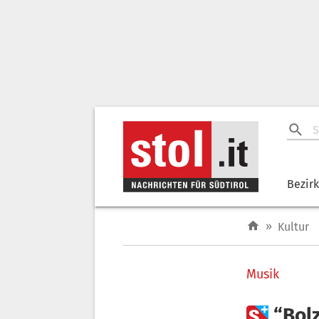
Bezir
»
Kultur
Musik

“Bol