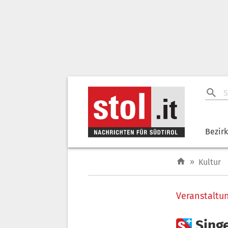
Bezir
»
Kultur
Veranstaltu

Singe