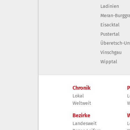
Ladinien
Meran-Burggr
Eisacktal
Pustertal
Überetsch-Un
Vinschgau
Wipptal
Chronik
P
Lokal
L
Weltweit
W
Bezirke
W
Landesweit
L