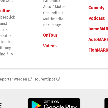
eltweit
Panorama
Auto / Motor
Comedy
ultur
Gesundheit
berblick
Podcast
Multimedia
unst
Backstage
ImmoMAR
usik
OnTour
heater
AutoMAR
iteratur
Videos
ildung
FlohMAR
ino / TV
reporter werden
Tourentipps