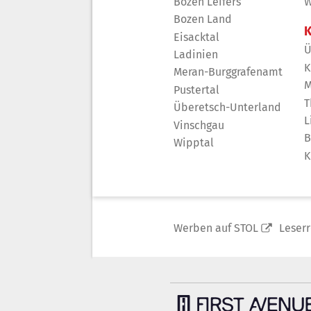
Bozen Leifers
W
Bozen Land
K
Eisacktal
Ü
Ladinien
K
Meran-Burggrafenamt
M
Pustertal
T
Überetsch-Unterland
L
Vinschgau
B
Wipptal
K
Werben auf STOL
Leser