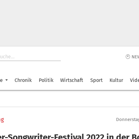
🕙 NE
ke
Chronik
Politik
Wirtschaft
Sport
Kultur
Vid
ng
Donnerstag
r-Songwriter-Festival 2022 in der B