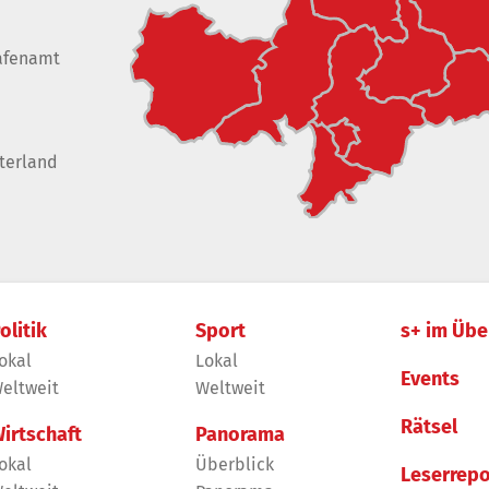
afenamt
terland
olitik
Sport
s+ im Übe
okal
Lokal
Events
eltweit
Weltweit
Rätsel
irtschaft
Panorama
okal
Überblick
Leserrepo