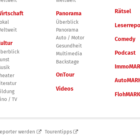
eltweit
Weltweit
Rätsel
irtschaft
Panorama
okal
Überblick
Leserrepo
eltweit
Panorama
Auto / Motor
Comedy
ultur
Gesundheit
berblick
Podcast
Multimedia
unst
Backstage
ImmoMAR
usik
OnTour
heater
AutoMAR
iteratur
Videos
ildung
FlohMAR
ino / TV
reporter werden
Tourentipps