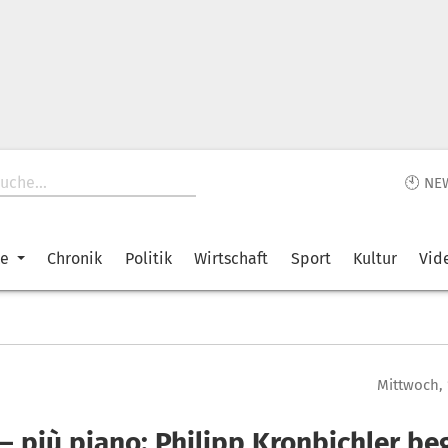
🕙 NE
ke
Chronik
Politik
Wirtschaft
Sport
Kultur
Vid
Mittwoch, 
– più piano: Philipp Kronbichler be