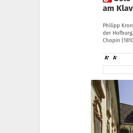
am Klav
Philipp Kron
der Hofburg
Chopin (1810