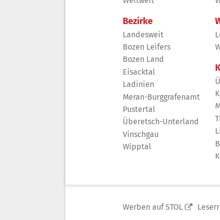
Weltweit
W
Bezirke
W
Landesweit
L
Bozen Leifers
W
Bozen Land
K
Eisacktal
Ü
Ladinien
K
Meran-Burggrafenamt
M
Pustertal
T
Überetsch-Unterland
L
Vinschgau
B
Wipptal
K
Werben auf STOL
Leser