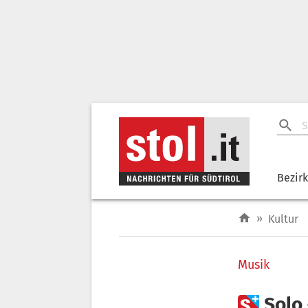
Bezir
»
Kultur
Musik

Solo 