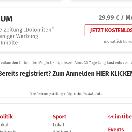
olitik
Sport
s+ im Übe
okal
Lokal
Events