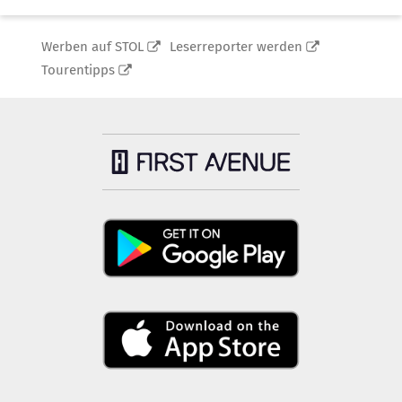
Werben auf STOL
Leserreporter werden
Tourentipps