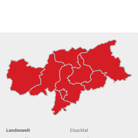
Landesweit
Eisacktal