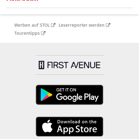
Werben auf STOL
Leserreporter werden
Tourentipps