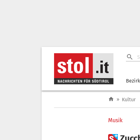
Bezir
»
Kultur
Musik

Zucc