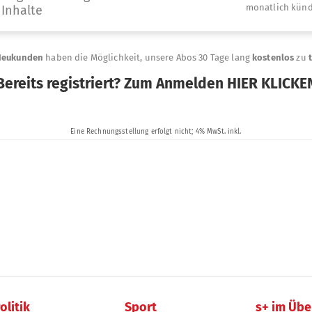
olitik
Sport
s+ im Übe