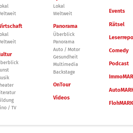
okal
Lokal
Events
eltweit
Weltweit
Rätsel
irtschaft
Panorama
okal
Überblick
Leserrepo
eltweit
Panorama
Auto / Motor
Comedy
ultur
Gesundheit
berblick
Podcast
Multimedia
unst
Backstage
ImmoMAR
usik
OnTour
heater
AutoMAR
iteratur
Videos
ildung
FlohMAR
ino / TV