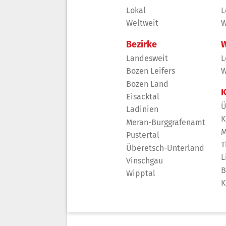
Lokal
L
Weltweit
W
Bezirke
W
Landesweit
L
Bozen Leifers
W
Bozen Land
K
Eisacktal
Ü
Ladinien
K
Meran-Burggrafenamt
M
Pustertal
T
Überetsch-Unterland
L
Vinschgau
B
Wipptal
K