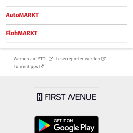
AutoMARKT
FlohMARKT
Werben auf STOL
Leserreporter werden
Tourentipps