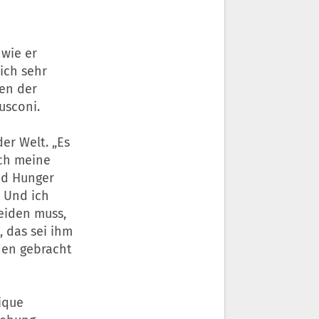
 wie er
ich sehr
en der
usconi.
er Welt. „Es
rch meine
nd Hunger
. Und ich
eiden muss,
, das sei ihm
eden gebracht
ique