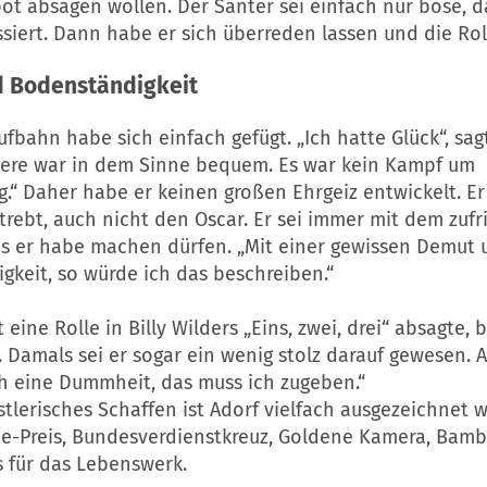
ot absagen wollen. Der Santer sei einfach nur böse, d
ssiert. Dann habe er sich überreden lassen und die Roll
 Bodenständigkeit
ufbahn habe sich einfach gefügt. „Ich hatte Glück“, sag
iere war in dem Sinne bequem. Es war kein Kampf um
.“ Daher habe er keinen großen Ehrgeiz entwickelt. Er
rebt, auch nicht den Oscar. Er sei immer mit dem zuf
s er habe machen dürfen. „Mit einer gewissen Demut 
gkeit, so würde ich das beschreiben.“
t eine Rolle in Billy Wilders „Eins, zwei, drei“ absagte,
r. Damals sei er sogar ein wenig stolz darauf gewesen. 
ch eine Dummheit, das muss ich zugeben.“
stlerisches Schaffen ist Adorf vielfach ausgezeichnet 
e-Preis, Bundesverdienstkreuz, Goldene Kamera, Bamb
s für das Lebenswerk.