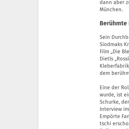
dann aber zu
München.
Berühmte 
Sein Durchb
Siodmaks Kri
Film „Die Bl
Dietls „Rossi
Kleberfabrik
dem berühmt
Eine der Ro
wurde, ist e
Schurke, de
Interview im
Empörte Fans
tschi ersch