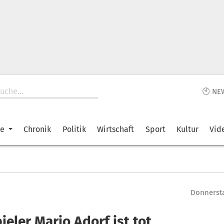
🕙 NE
ke
Chronik
Politik
Wirtschaft
Sport
Kultur
Vid
Donnersta
eler Mario Adorf ist tot