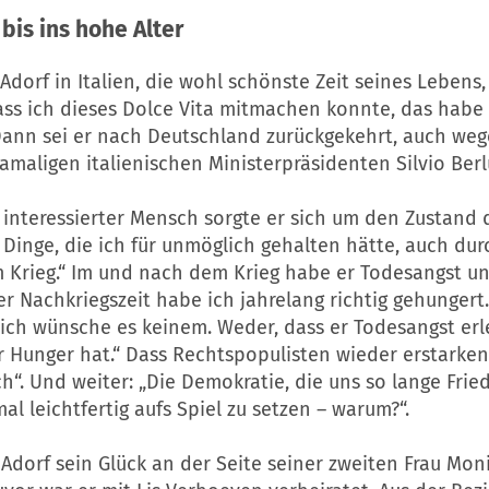
 bis ins hohe Alter
Adorf in Italien, die wohl schönste Zeit seines Lebens,
ass ich dieses Dolce Vita mitmachen konnte, das habe 
Dann sei er nach Deutschland zurückgekehrt, auch weg
damaligen italienischen Ministerpräsidenten Silvio Berl
h interessierter Mensch sorgte er sich um den Zustand d
e Dinge, die ich für unmöglich gehalten hätte, auch du
m Krieg.“ Im und nach dem Krieg habe er Todesangst u
der Nachkriegszeit habe ich jahrelang richtig gehungert
 ich wünsche es keinem. Weder, dass er Todesangst erl
 Hunger hat.“ Dass Rechtspopulisten wieder erstarken
ch“. Und weiter: „Die Demokratie, die uns so lange Fri
mal leichtfertig aufs Spiel zu setzen – warum?“.
 Adorf sein Glück an der Seite seiner zweiten Frau Mon