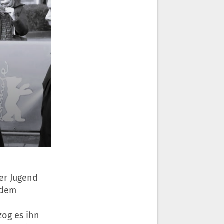
ner Jugend
 dem
zog es ihn