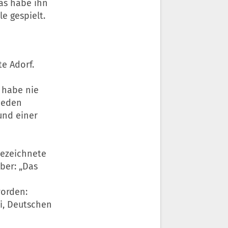
as habe ihn
e gespielt.
te Adorf.
 habe nie
rieden
und einer
 bezeichnete
Aber: „Das
worden:
i, Deutschen