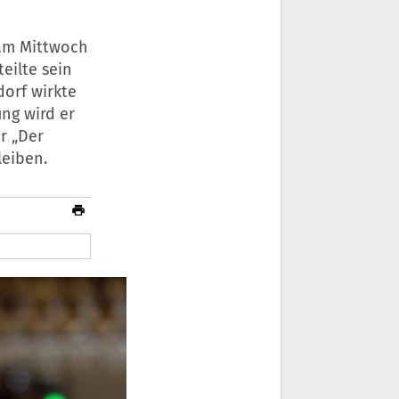
n am Mittwoch
eilte sein
dorf wirkte
ung wird er
r „Der
leiben.