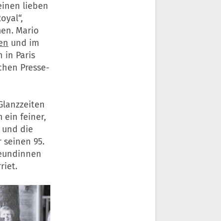
einen lieben
oyal“,
men. Mario
en
und im
 in Paris
chen Presse-
Glanzzeiten
ein feiner,
 und die
 seinen 95.
reundinnen
riet.