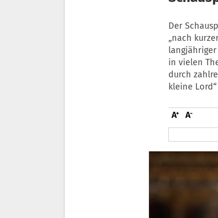
Der Schauspi
„nach kurzer
langjähriger
in vielen Th
durch zahlre
kleine Lord“