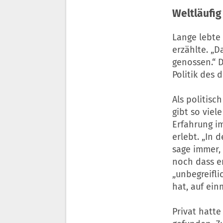
Weltläufig
Lange lebte 
erzählte. „D
genossen.“ 
Politik des 
Als politisc
gibt so viel
Erfahrung i
erlebt. „In 
sage immer,
noch dass er
„unbegreifli
hat, auf ein
Privat hatte