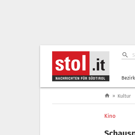
Bezir
»
Kultur
Kino
Schauspi