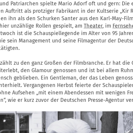
nd Patriarchen spielte Mario Adorf oft und gern: Die 
n Auftritt als protziger Fabrikant in der Kultserie „Kir R
en ihn als den Schurken Santer aus den Karl-May-Fil
hier unzählige Rollen gespielt, am
Theater
, im
Fernseh
ttwoch ist die Schauspiellegende im Alter von 95 Jahren
wie sein Management und seine Filmagentur der Deuts
ätigten.
zählt zu den ganz Großen der Filmbranche. Er hat die 
terlebt, den Glamour genossen und ist bei allem Ruhm 
ensch geblieben. Ein Gentleman, der das Leben genoss
terhielt. Vergangenen Herbst feierte der Schauspieler
ohne Aufsehen „mit einem Abendessen mit wenigen F
“, wie er kurz zuvor der Deutschen Presse-Agentur ver