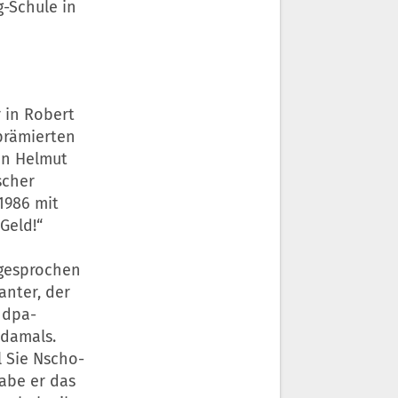
g-Schule in
 in Robert
rprämierten
 in Helmut
ischer
1986 mit
Geld!“
ngesprochen
Santer, der
 dpa-
 damals.
l Sie Nscho-
abe er das