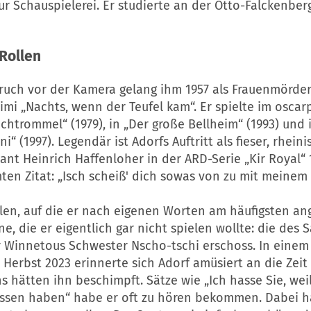
r Schauspielerei. Er studierte an der Otto-Falckenber
Rollen
ruch vor der Kamera gelang ihm 1957 als Frauenmörder
mi „Nachts, wenn der Teufel kam“. Er spielte im osca
echtrommel“ (1979), in „Der große Bellheim“ (1993) und
ni“ (1997). Legendär ist Adorfs Auftritt als fieser, rhein
ant Heinrich Haffenloher in der ARD-Serie „Kir Royal“ 
en Zitat: „Isch scheiß' dich sowas von zu mit meinem 
llen, auf die er nach eigenen Worten am häufigsten a
ine, die er eigentlich gar nicht spielen wollte: die des 
r Winnetous Schwester Nscho-tschi erschoss. In einem
 Herbst 2023 erinnerte sich Adorf amüsiert an die Zeit
 hätten ihn beschimpft. Sätze wie „Ich hasse Sie, wei
ossen haben“ habe er oft zu hören bekommen. Dabei h