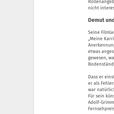
Rollenangeb
nicht intere
Demut und
Seine Filmla
„Meine Karr
Anerkennung
etwas angest
gewesen, wa
Bodenständi
Dass er eins
er als Fehle
war natürli
Für sein kün
Adolf-Grimm
Fernsehprei