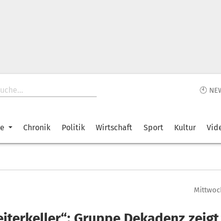
🕙 NE
ke
Chronik
Politik
Wirtschaft
Sport
Kultur
Vid
Mittwoch
eiterkeller“: Gruppe Dekadenz zeigt