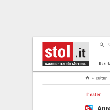
Bezir
»
Kultur
Theater

„Anr