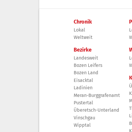
Chronik
P
Lokal
L
Weltweit
W
Bezirke
W
Landesweit
L
Bozen Leifers
W
Bozen Land
K
Eisacktal
Ü
Ladinien
K
Meran-Burggrafenamt
M
Pustertal
T
Überetsch-Unterland
L
Vinschgau
B
Wipptal
K