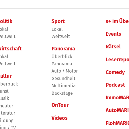
olitik
Sport
s+ im Übe
okal
Lokal
Events
eltweit
Weltweit
Rätsel
irtschaft
Panorama
okal
Überblick
Leserrepo
eltweit
Panorama
Auto / Motor
Comedy
ultur
Gesundheit
berblick
Podcast
Multimedia
unst
Backstage
ImmoMAR
usik
OnTour
heater
AutoMAR
iteratur
Videos
ildung
FlohMAR
ino / TV