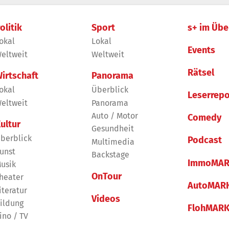
olitik
Sport
s+ im Übe
okal
Lokal
Events
eltweit
Weltweit
Rätsel
irtschaft
Panorama
okal
Überblick
Leserrepo
eltweit
Panorama
Auto / Motor
Comedy
ultur
Gesundheit
berblick
Podcast
Multimedia
unst
Backstage
ImmoMAR
usik
OnTour
heater
AutoMAR
iteratur
Videos
ildung
FlohMAR
ino / TV