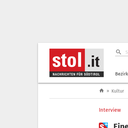
Bezir
»
Kultur
Interview

„Ein