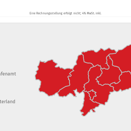
afenamt
terland