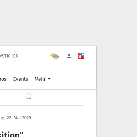
WSTICKER
|
|
eos
Events
Mehr
g, 22. Mai 2025
ition“