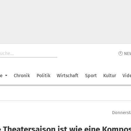
🕙 NE
ke
Chronik
Politik
Wirtschaft
Sport
Kultur
Vid
Donnersta
e Theatersaison ist wie eine Kompos