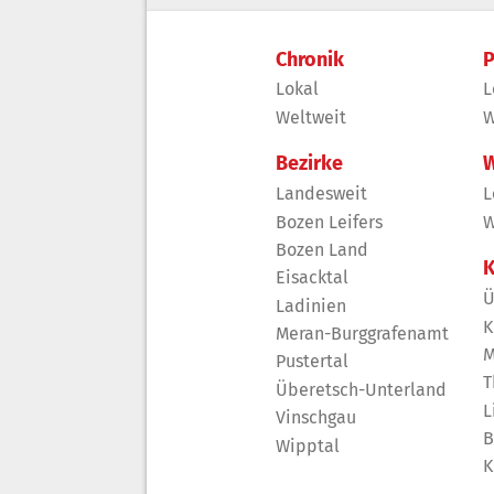
Chronik
P
Lokal
L
Weltweit
W
Bezirke
W
Landesweit
L
Bozen Leifers
W
Bozen Land
K
Eisacktal
Ü
Ladinien
K
Meran-Burggrafenamt
M
Pustertal
T
Überetsch-Unterland
L
Vinschgau
B
Wipptal
K