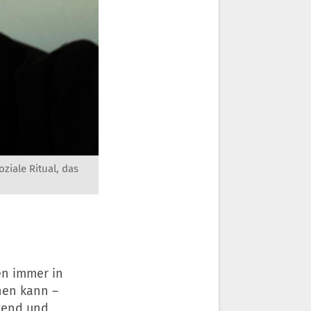
ziale Ritual, das
en immer in
hen kann –
zend und