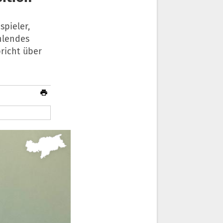
spieler,
hlendes
pricht über