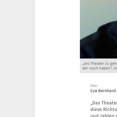
„Ins Theater zu geh
wir noch haben“, is
Von:
Eva Bernhard
„Das Theater
diese Richtu
und zahlen 