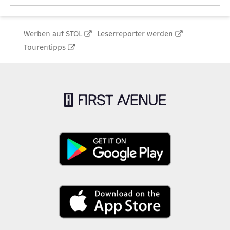
Werben auf STOL
Leserreporter werden
Tourentipps