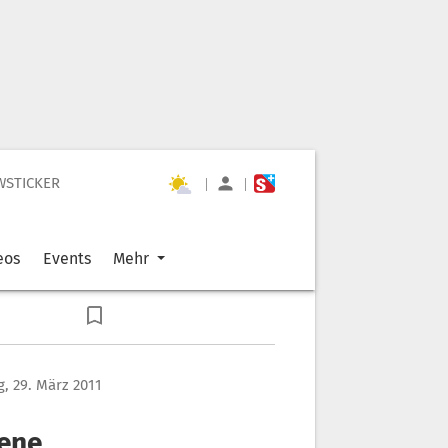
WSTICKER
|
|
eos
Events
Mehr
g, 29. März 2011
fene