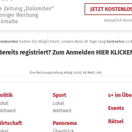
olitik
Sport
s+ im Übe
okal
Lokal
Events
eltweit
Weltweit
Rätsel
irtschaft
Panorama
okal
Überblick