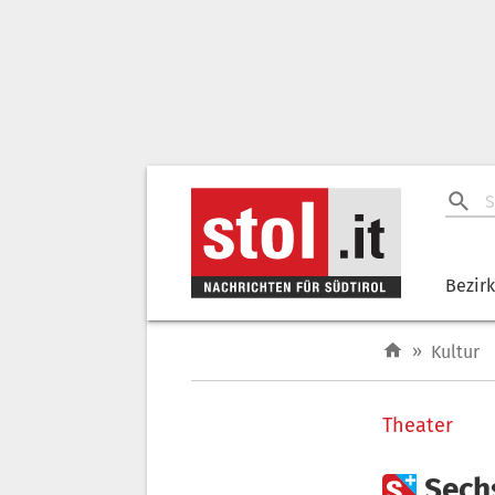
Bezir
»
Kultur
Theater

Sech