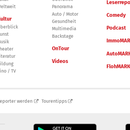
Leserrepo
eltweit
Panorama
Auto / Motor
Comedy
ultur
Gesundheit
berblick
Podcast
Multimedia
unst
Backstage
ImmoMAR
usik
OnTour
heater
AutoMAR
iteratur
Videos
ildung
FlohMAR
ino / TV
reporter werden
Tourentipps