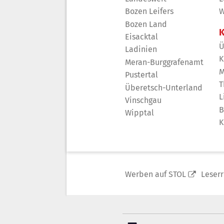
Bozen Leifers
W
Bozen Land
K
Eisacktal
Ü
Ladinien
K
Meran-Burggrafenamt
M
Pustertal
T
Überetsch-Unterland
L
Vinschgau
B
Wipptal
K
Werben auf STOL
Leser