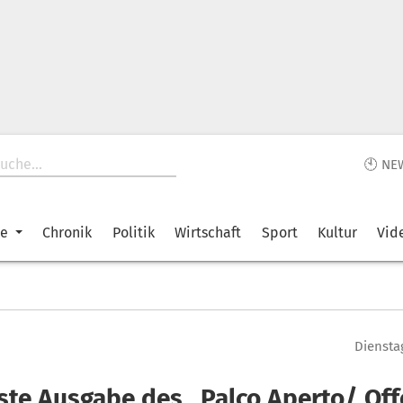
🕙 NE
ke
Chronik
Politik
Wirtschaft
Sport
Kultur
Vid
Diensta
ste Ausgabe des „Palco Aperto/ Of