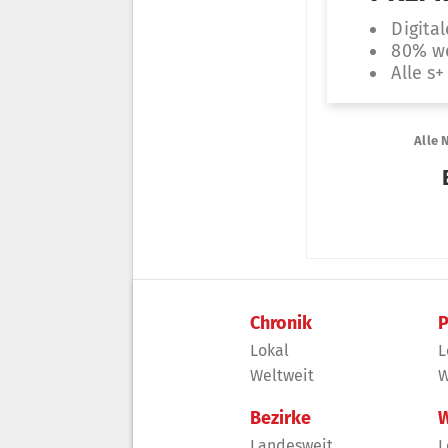
Chronik
P
Lokal
L
Weltweit
W
Bezirke
W
Landesweit
L