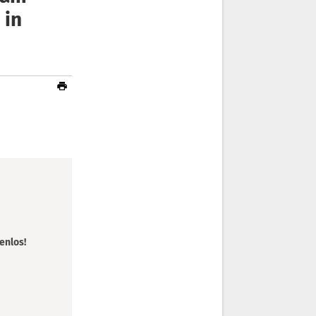
 in
enlos!