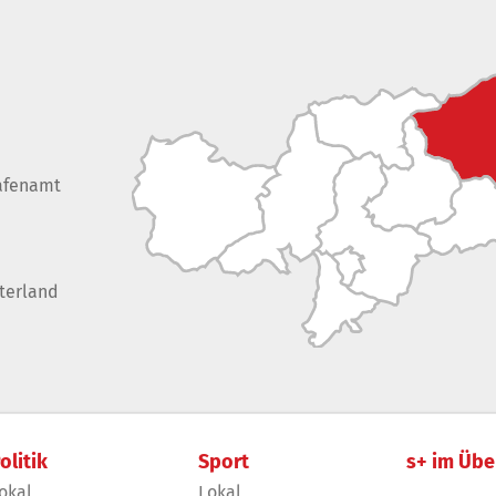
afenamt
terland
olitik
Sport
s+ im Übe
okal
Lokal