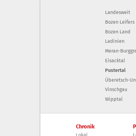
Landesweit
Bozen Leifers
Bozen Land
Ladinien
Meran-Burggr
Eisacktal
Pustertal
Überetsch-Un
Vinschgau
Wipptal
Chronik
P
Lokal
L