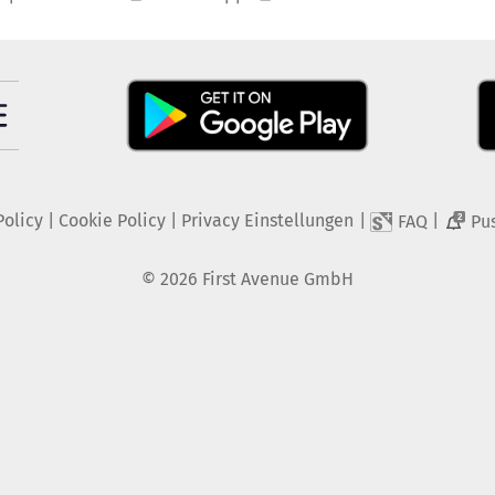
Policy
|
Cookie Policy
|
Privacy Einstellungen
|
|
FAQ
Pu
2
©
2026
First Avenue GmbH