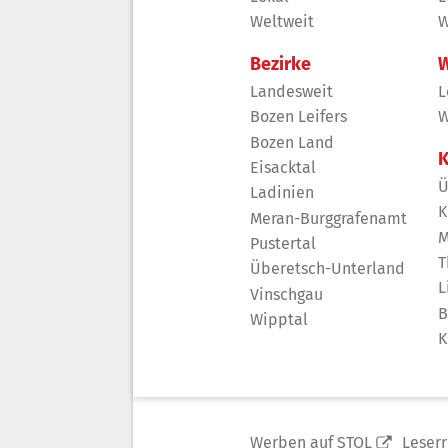
Weltweit
W
Bezirke
W
Landesweit
L
Bozen Leifers
W
Bozen Land
K
Eisacktal
Ü
Ladinien
K
Meran-Burggrafenamt
M
Pustertal
T
Überetsch-Unterland
L
Vinschgau
B
Wipptal
K
Werben auf STOL
Leser