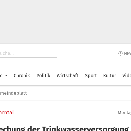
🕙 NE
ke
Chronik
Politik
Wirtschaft
Sport
Kultur
Vid
emeindeblatt
hrntal
Montag
echung der Trinkwasserversorgung