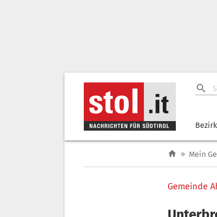
Bezir
»
Mein G
Gemeinde A
Unterbr