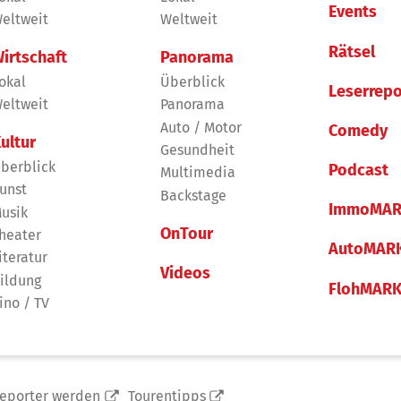
Events
eltweit
Weltweit
Rätsel
irtschaft
Panorama
okal
Überblick
Leserrepo
eltweit
Panorama
Auto / Motor
Comedy
ultur
Gesundheit
berblick
Podcast
Multimedia
unst
Backstage
ImmoMAR
usik
OnTour
heater
AutoMAR
iteratur
Videos
ildung
FlohMAR
ino / TV
reporter werden
Tourentipps