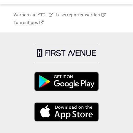
Werben auf STOL
Leserreporter werden
Tourentipps