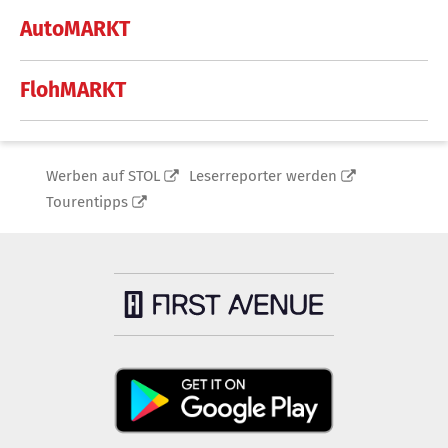
AutoMARKT
FlohMARKT
Werben auf STOL
Leserreporter werden
Tourentipps