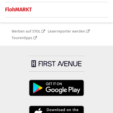
FlohMARKT
Werben auf STOL
Leserreporter werden
Tourentipps