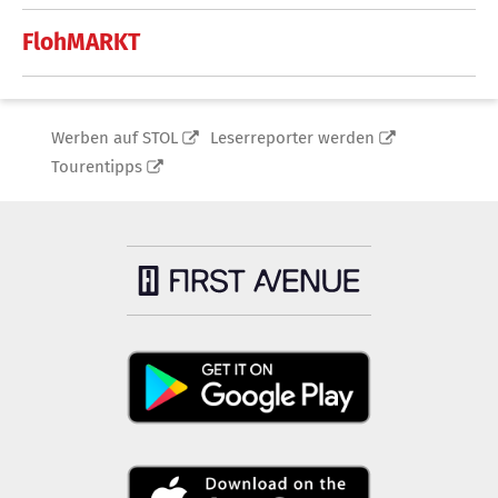
FlohMARKT
Werben auf STOL
Leserreporter werden
Tourentipps