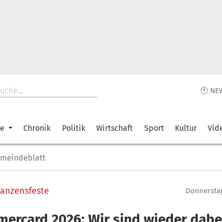
🕙 NE
ke
Chronik
Politik
Wirtschaft
Sport
Kultur
Vid
emeindeblatt
anzensfeste
Donnerstag
rcard 2026: Wir sind wieder dabe