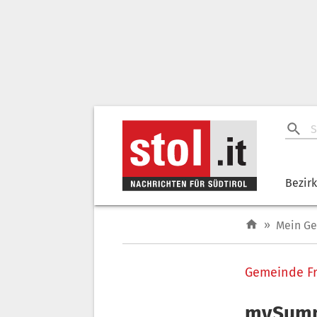
Bezir
»
Mein G
Gemeinde Fr
mySumme