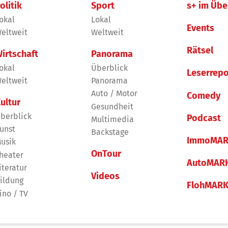
olitik
Sport
s+ im Übe
okal
Lokal
Events
eltweit
Weltweit
Rätsel
irtschaft
Panorama
okal
Überblick
Leserrepo
eltweit
Panorama
Auto / Motor
Comedy
ultur
Gesundheit
berblick
Podcast
Multimedia
unst
Backstage
ImmoMAR
usik
OnTour
heater
AutoMAR
iteratur
Videos
ildung
FlohMAR
ino / TV