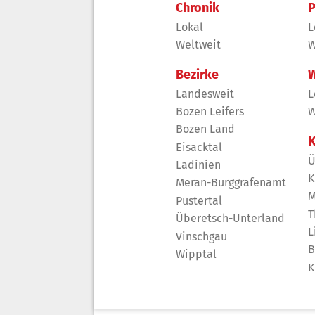
Chronik
P
Lokal
L
Weltweit
W
Bezirke
W
Landesweit
L
Bozen Leifers
W
Bozen Land
K
Eisacktal
Ü
Ladinien
K
Meran-Burggrafenamt
M
Pustertal
T
Überetsch-Unterland
L
Vinschgau
B
Wipptal
K