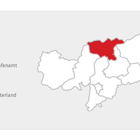
afenamt
terland