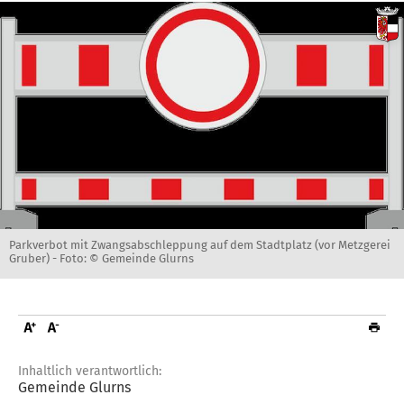
Parkverbot mit Zwangsabschleppung auf dem Stadtplatz (vor Metzgerei
Gruber) -
Foto: © Gemeinde Glurns
Inhaltlich verantwortlich:
Gemeinde Glurns