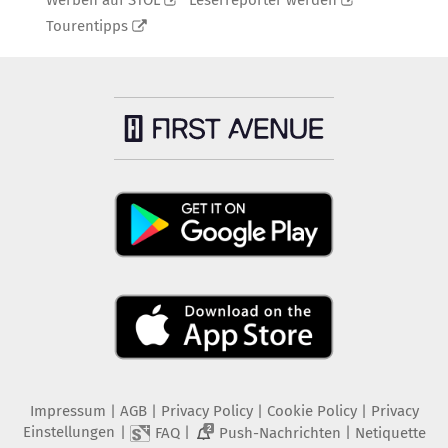
Werben auf STOL
Leserreporter werden
Tourentipps
Impressum
|
AGB
|
Privacy Policy
|
Cookie Policy
|
Privacy
Einstellungen
|
|
|
FAQ
Push-Nachrichten
Netiquette
2