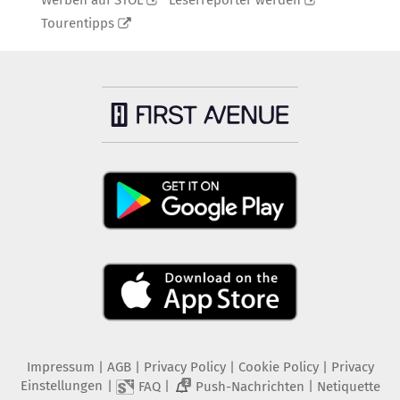
Werben auf STOL
Leserreporter werden
Tourentipps
Impressum
|
AGB
|
Privacy Policy
|
Cookie Policy
|
Privacy
Einstellungen
|
|
|
FAQ
Push-Nachrichten
Netiquette
2