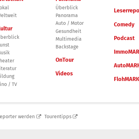
okal
Überblick
Leserrepo
eltweit
Panorama
Auto / Motor
Comedy
ultur
Gesundheit
berblick
Podcast
Multimedia
unst
Backstage
ImmoMAR
usik
OnTour
heater
AutoMAR
iteratur
Videos
ildung
FlohMAR
ino / TV
reporter werden
Tourentipps