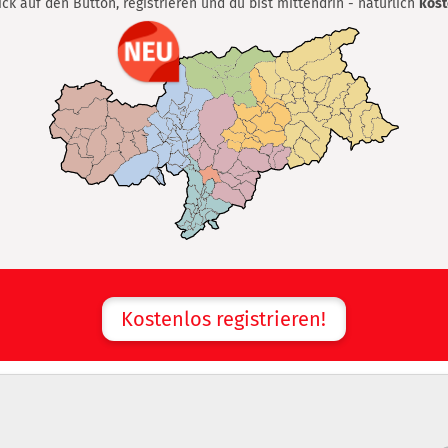
lick auf den Button, registrieren und du bist mittendrin - natürlich
kost
Kostenlos registrieren!