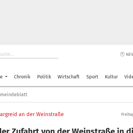
🕙 NE
ke
Chronik
Politik
Wirtschaft
Sport
Kultur
Vid
emeindeblatt
rgreid an der Weinstraße
Freita
der Zufahrt von der Weinstraße in d