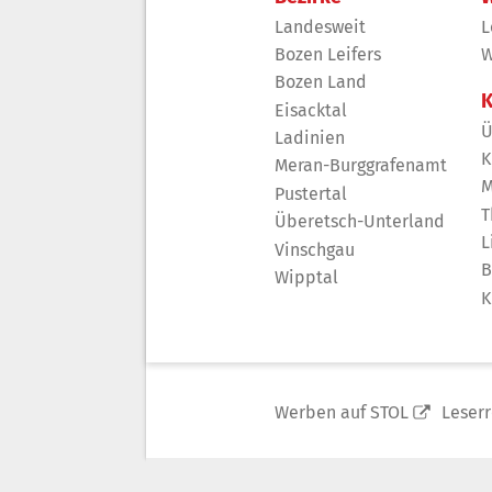
Landesweit
L
Bozen Leifers
W
Bozen Land
K
Eisacktal
Ü
Ladinien
K
Meran-Burggrafenamt
M
Pustertal
T
Überetsch-Unterland
L
Vinschgau
B
Wipptal
K
Werben auf STOL
Leser