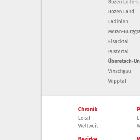
Bozen Leifers
Bozen Land
Ladinien
Meran-Burggr
Eisacktal
Pustertal
Überetsch-Un
Vinschgau
Wipptal
Chronik
P
Lokal
L
Weltweit
W
Bezirke
W