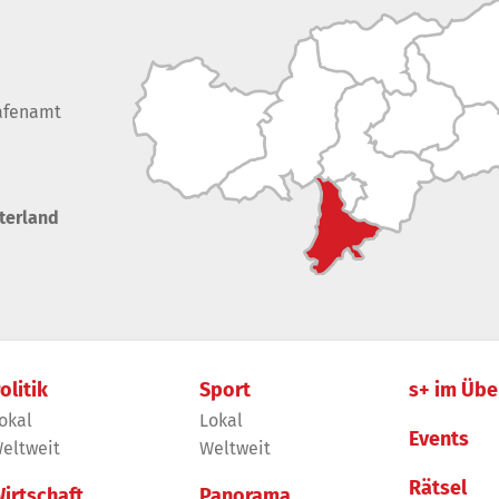
afenamt
terland
olitik
Sport
s+ im Übe
okal
Lokal
Events
eltweit
Weltweit
Rätsel
irtschaft
Panorama