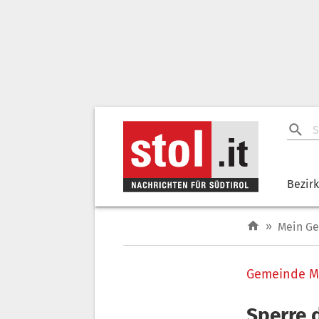
Bezir
»
Mein G
Gemeinde Ma
Sperre 