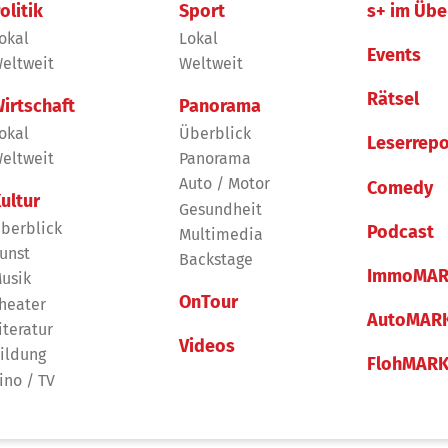
olitik
Sport
s+ im Übe
okal
Lokal
Events
eltweit
Weltweit
Rätsel
irtschaft
Panorama
okal
Überblick
Leserrepo
eltweit
Panorama
Auto / Motor
Comedy
ultur
Gesundheit
berblick
Podcast
Multimedia
unst
Backstage
ImmoMAR
usik
OnTour
heater
AutoMAR
iteratur
Videos
ildung
FlohMAR
ino / TV