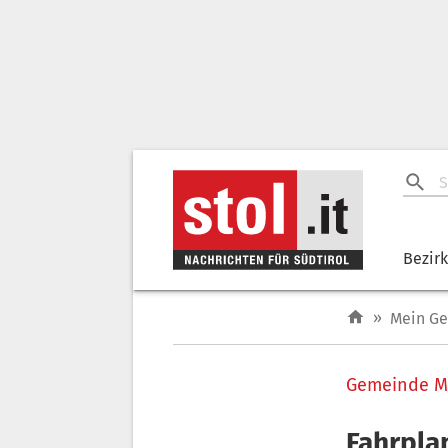
Bezir
»
Mein G
Gemeinde Ma
Fahrpla