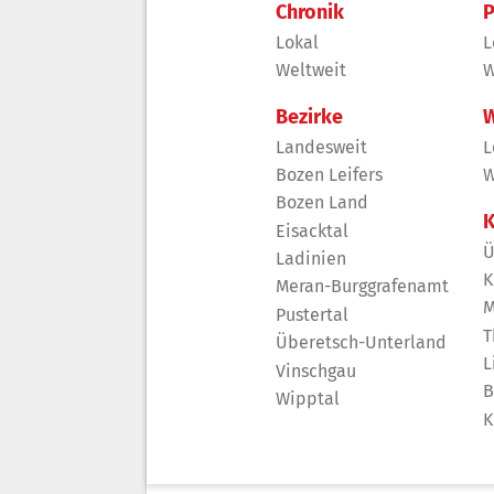
Chronik
P
Lokal
L
Weltweit
W
Bezirke
W
Landesweit
L
Bozen Leifers
W
Bozen Land
K
Eisacktal
Ü
Ladinien
K
Meran-Burggrafenamt
M
Pustertal
T
Überetsch-Unterland
L
Vinschgau
B
Wipptal
K