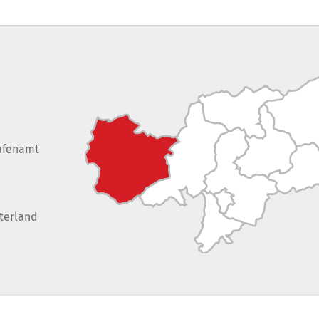
afenamt
terland