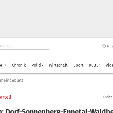
🕙 NE
ke
Chronik
Politik
Wirtschaft
Sport
Kultur
Vid
emeindeblatt
rtell
Freita
n: Dorf-Sonnenberg-Ennetal-Waldb