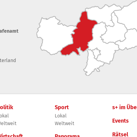
rafenamt
terland
olitik
Sport
s+ im Übe
okal
Lokal
Events
eltweit
Weltweit
Rätsel
irtschaft
Panorama