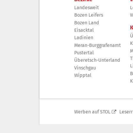
Landesweit
L
Bozen Leifers
W
Bozen Land
K
Eisacktal
Ü
Ladinien
K
Meran-Burggrafenamt
M
Pustertal
T
Überetsch-Unterland
L
Vinschgau
B
Wipptal
K
Werben auf STOL
Leser