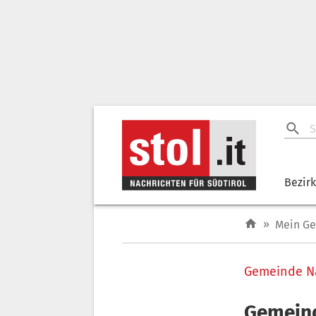
Bezir
»
Mein G
Gemeinde N
Gemeind