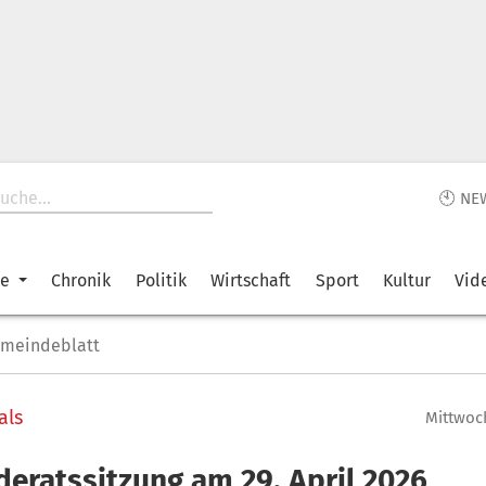
🕙 NE
ke
Chronik
Politik
Wirtschaft
Sport
Kultur
Vid
emeindeblatt
als
Mittwoch
eratssitzung am 29. April 2026