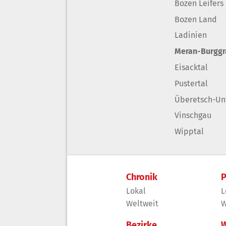
Bozen Leifers
Bozen Land
Ladinien
Meran-Burgg
Eisacktal
Pustertal
Überetsch-Un
Vinschgau
Wipptal
Chronik
P
Lokal
L
Weltweit
W
Bezirke
W