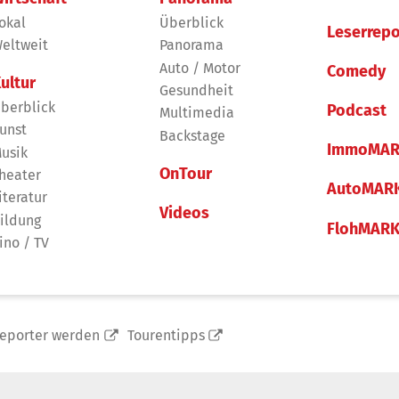
okal
Überblick
Leserrepo
eltweit
Panorama
Auto / Motor
Comedy
ultur
Gesundheit
berblick
Podcast
Multimedia
unst
Backstage
ImmoMAR
usik
OnTour
heater
AutoMAR
iteratur
Videos
ildung
FlohMAR
ino / TV
reporter werden
Tourentipps