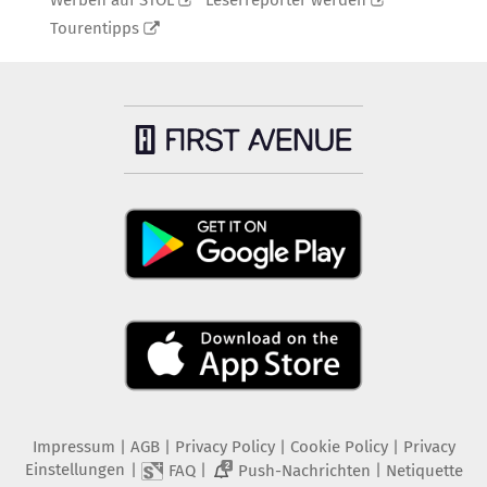
Werben auf STOL
Leserreporter werden
Tourentipps
Impressum
|
AGB
|
Privacy Policy
|
Cookie Policy
|
Privacy
Einstellungen
|
|
|
FAQ
Push-Nachrichten
Netiquette
2