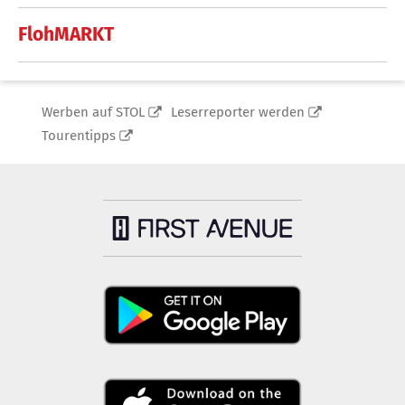
FlohMARKT
Werben auf STOL
Leserreporter werden
Tourentipps