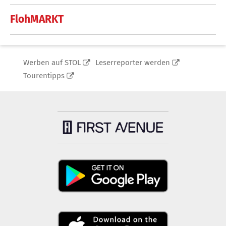
FlohMARKT
Werben auf STOL
Leserreporter werden
Tourentipps