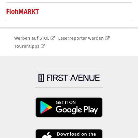
FlohMARKT
Werben auf STOL
Leserreporter werden
Tourentipps