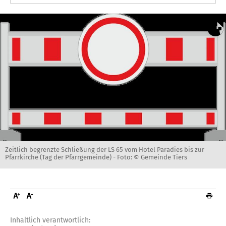
Zeitlich begrenzte Schließung der LS 65 vom Hotel Paradies bis zur
Pfarrkirche (Tag der Pfarrgemeinde) -
Foto: © Gemeinde Tiers
Inhaltlich verantwortlich: