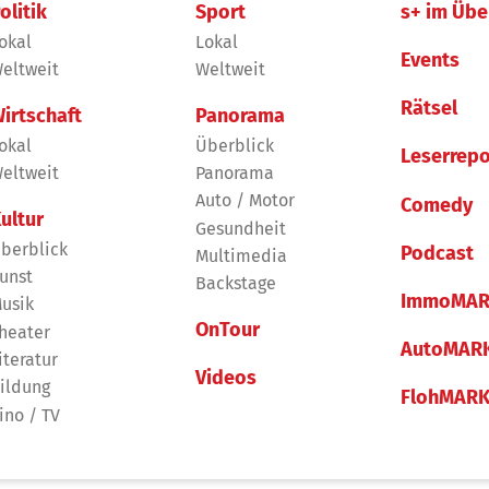
olitik
Sport
s+ im Übe
okal
Lokal
Events
eltweit
Weltweit
Rätsel
irtschaft
Panorama
okal
Überblick
Leserrepo
eltweit
Panorama
Auto / Motor
Comedy
ultur
Gesundheit
berblick
Podcast
Multimedia
unst
Backstage
ImmoMAR
usik
OnTour
heater
AutoMAR
iteratur
Videos
ildung
FlohMAR
ino / TV