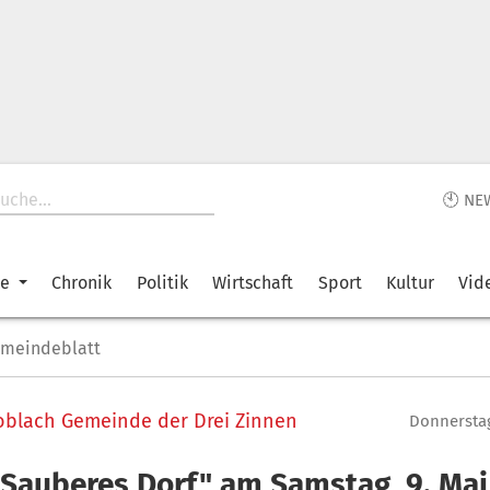
🕙 NE
ke
Chronik
Politik
Wirtschaft
Sport
Kultur
Vid
emeindeblatt
blach Gemeinde der Drei Zinnen
Donnerstag
"Sauberes Dorf" am Samstag, 9. Mai