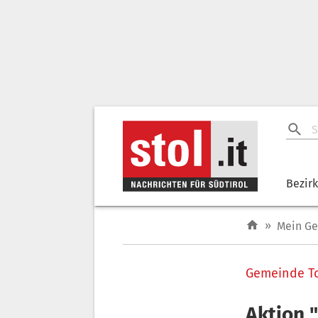
Bezir
»
Mein G
Gemeinde To
Aktion 