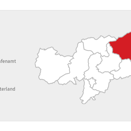
afenamt
terland