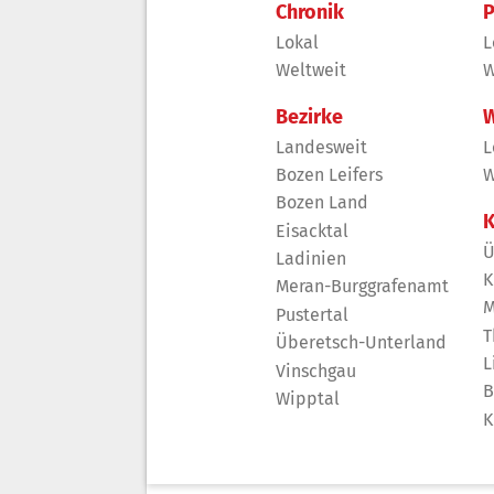
Chronik
P
Lokal
L
Weltweit
W
Bezirke
W
Landesweit
L
Bozen Leifers
W
Bozen Land
K
Eisacktal
Ü
Ladinien
K
Meran-Burggrafenamt
M
Pustertal
T
Überetsch-Unterland
L
Vinschgau
B
Wipptal
K