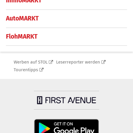
ImmoMARKT
AutoMARKT
FlohMARKT
Werben auf STOL
Leserreporter werden
Tourentipps