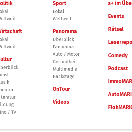
olitik
Sport
s+ im Übe
okal
Lokal
Events
eltweit
Weltweit
Rätsel
irtschaft
Panorama
okal
Überblick
Leserrepo
eltweit
Panorama
Auto / Motor
Comedy
ultur
Gesundheit
berblick
Podcast
Multimedia
unst
Backstage
ImmoMAR
usik
OnTour
heater
AutoMAR
iteratur
Videos
ildung
FlohMAR
ino / TV