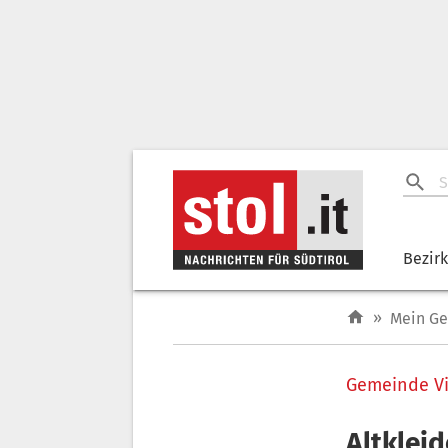
Bezir
»
Mein G
Gemeinde Vi
Altklei