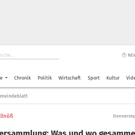
🕙 NE
ke
Chronik
Politik
Wirtschaft
Sport
Kultur
Vid
emeindeblatt
llnöß
Donnerstag
dersammlung: Was und wo gesammel