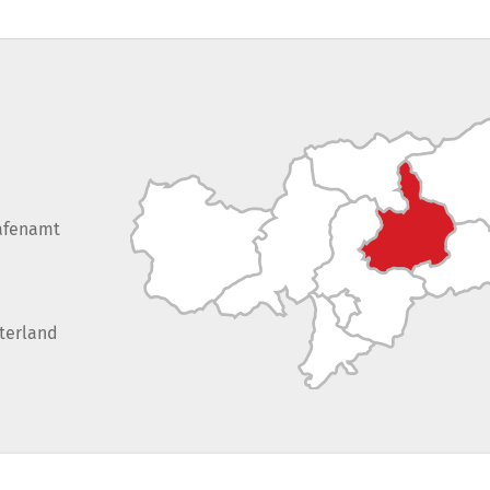
afenamt
terland