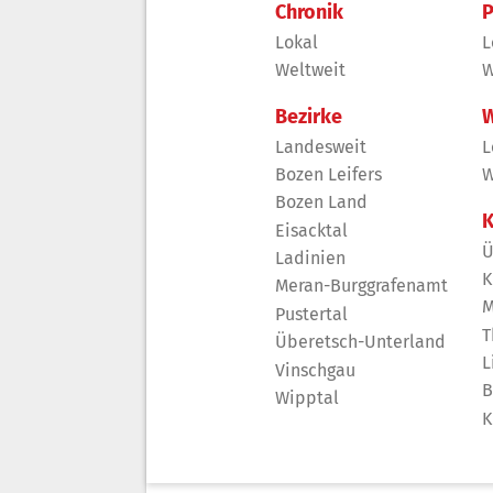
Chronik
P
Lokal
L
Weltweit
W
Bezirke
W
Landesweit
L
Bozen Leifers
W
Bozen Land
K
Eisacktal
Ü
Ladinien
K
Meran-Burggrafenamt
M
Pustertal
T
Überetsch-Unterland
L
Vinschgau
B
Wipptal
K