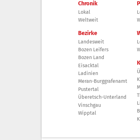
Chronik
P
Lokal
L
Weltweit
W
Bezirke
W
Landesweit
L
Bozen Leifers
W
Bozen Land
K
Eisacktal
Ü
Ladinien
K
Meran-Burggrafenamt
M
Pustertal
T
Überetsch-Unterland
L
Vinschgau
B
Wipptal
K