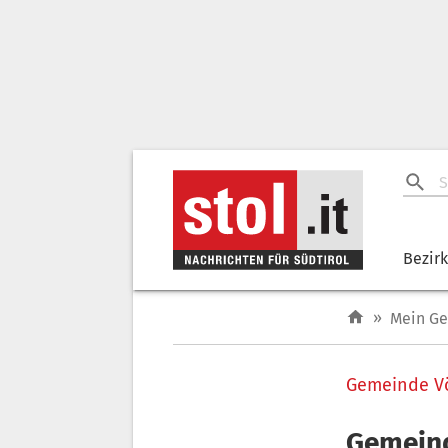
Bezir
»
Mein G
Gemeinde Vö
Gemeind