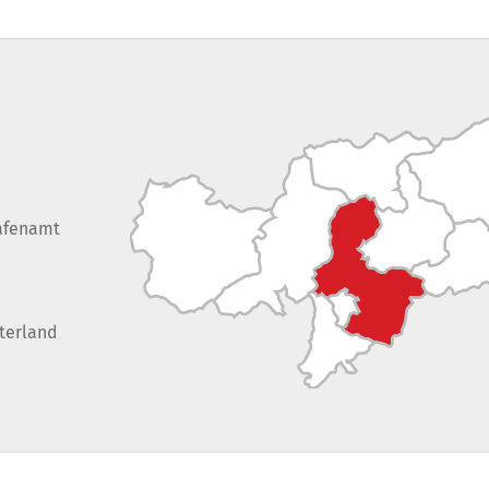
afenamt
terland