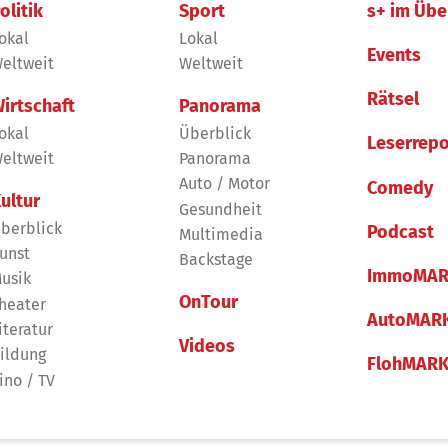
olitik
Sport
s+ im Übe
okal
Lokal
Events
eltweit
Weltweit
Rätsel
irtschaft
Panorama
okal
Überblick
Leserrepo
eltweit
Panorama
Auto / Motor
Comedy
ultur
Gesundheit
berblick
Podcast
Multimedia
unst
Backstage
ImmoMAR
usik
OnTour
heater
AutoMAR
iteratur
Videos
ildung
FlohMAR
ino / TV