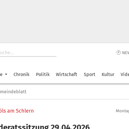
🕙 NE
ke
Chronik
Politik
Wirtschaft
Sport
Kultur
Vid
emeindeblatt
ls am Schlern
Montag
eratssitzung 29.04.2026