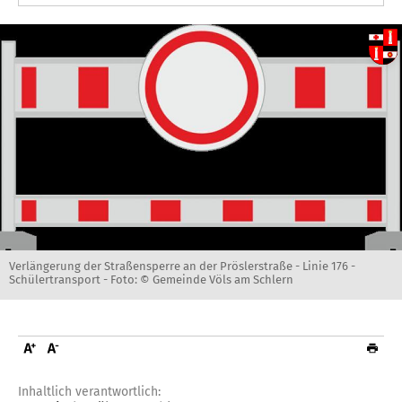
Verlängerung der Straßensperre an der Pröslerstraße - Linie 176 -
Schülertransport -
Foto: © Gemeinde Völs am Schlern
Inhaltlich verantwortlich: