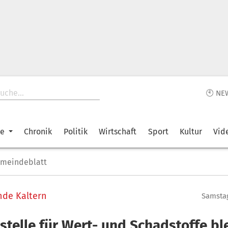
🕙 NE
ke
Chronik
Politik
Wirtschaft
Sport
Kultur
Vid
emeindeblatt
de Kaltern
Samstag
telle für Wert- und Schadstoffe bl