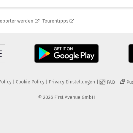
reporter werden
Tourentipps
Policy
|
Cookie Policy
|
Privacy Einstellungen
|
|
FAQ
Pu
2
©
2026
First Avenue GmbH