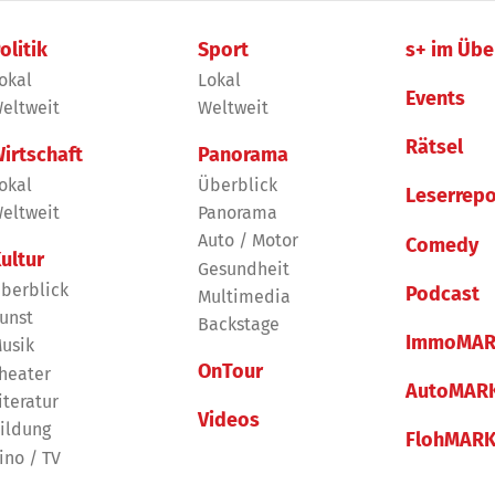
olitik
Sport
s+ im Übe
okal
Lokal
Events
eltweit
Weltweit
Rätsel
irtschaft
Panorama
okal
Überblick
Leserrepo
eltweit
Panorama
Auto / Motor
Comedy
ultur
Gesundheit
berblick
Podcast
Multimedia
unst
Backstage
ImmoMAR
usik
OnTour
heater
AutoMAR
iteratur
Videos
ildung
FlohMAR
ino / TV