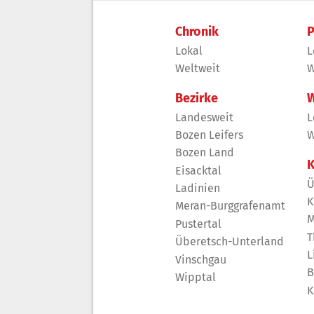
Chronik
P
Lokal
L
Weltweit
W
Bezirke
W
Landesweit
L
Bozen Leifers
W
Bozen Land
K
Eisacktal
Ü
Ladinien
K
Meran-Burggrafenamt
M
Pustertal
T
Überetsch-Unterland
L
Vinschgau
B
Wipptal
K