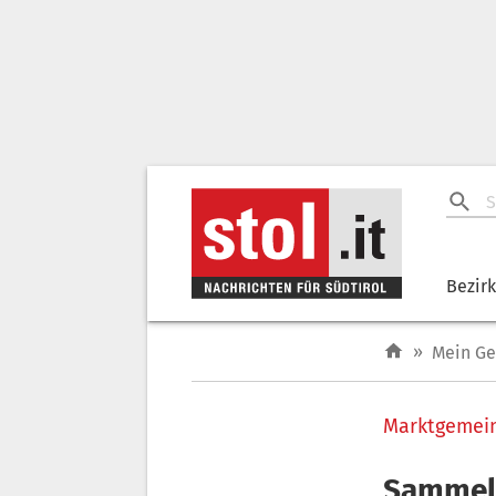
Bezir
»
Mein G
Marktgemein
Sammels