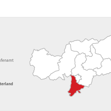
afenamt
terland