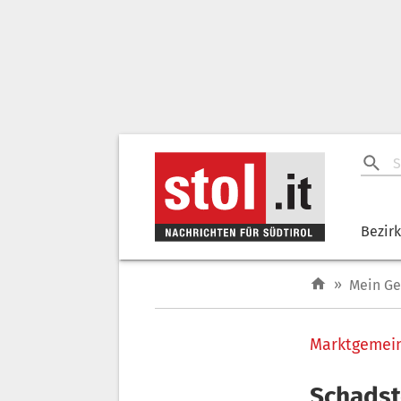
Bezir
»
Mein G
Marktgemei
Schadst