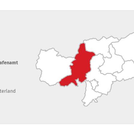
rafenamt
terland