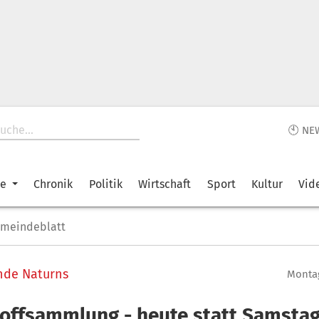
🕙 NE
ke
Chronik
Politik
Wirtschaft
Sport
Kultur
Vid
emeindeblatt
nde Naturns
Montag
offsammlung - heute statt Samsta