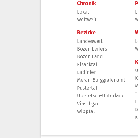
Chronik
P
Lokal
L
Weltweit
W
Bezirke
W
Landesweit
L
Bozen Leifers
W
Bozen Land
K
Eisacktal
Ü
Ladinien
K
Meran-Burggrafenamt
M
Pustertal
T
Überetsch-Unterland
L
Vinschgau
B
Wipptal
K