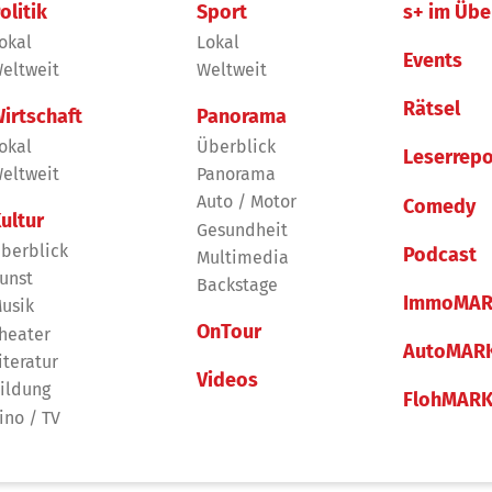
olitik
Sport
s+ im Übe
okal
Lokal
Events
eltweit
Weltweit
Rätsel
irtschaft
Panorama
okal
Überblick
Leserrepo
eltweit
Panorama
Auto / Motor
Comedy
ultur
Gesundheit
berblick
Podcast
Multimedia
unst
Backstage
ImmoMAR
usik
OnTour
heater
AutoMAR
iteratur
Videos
ildung
FlohMAR
ino / TV