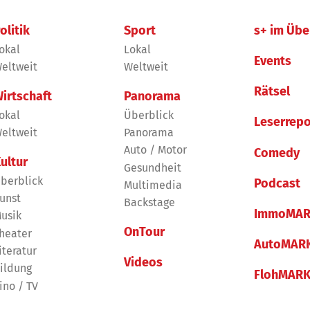
olitik
Sport
s+ im Übe
okal
Lokal
Events
eltweit
Weltweit
Rätsel
irtschaft
Panorama
okal
Überblick
Leserrepo
eltweit
Panorama
Auto / Motor
Comedy
ultur
Gesundheit
berblick
Podcast
Multimedia
unst
Backstage
ImmoMAR
usik
OnTour
heater
AutoMAR
iteratur
Videos
ildung
FlohMAR
ino / TV