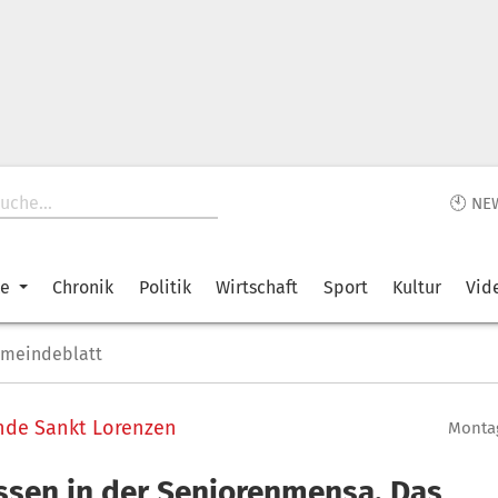
🕙 NE
ke
Chronik
Politik
Wirtschaft
Sport
Kultur
Vid
emeindeblatt
nde Sankt Lorenzen
Montag
ssen in der Seniorenmensa. Das