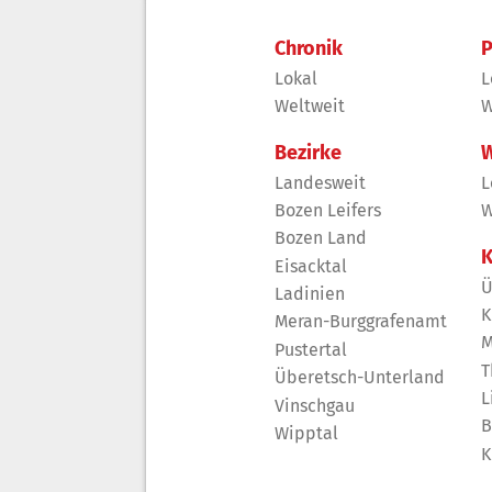
Chronik
P
Lokal
L
Weltweit
W
Bezirke
W
Landesweit
L
Bozen Leifers
W
Bozen Land
K
Eisacktal
Ü
Ladinien
K
Meran-Burggrafenamt
M
Pustertal
T
Überetsch-Unterland
L
Vinschgau
B
Wipptal
K