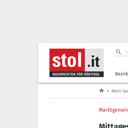
Bezir
»
Mein G
Marktgemei
Mittage