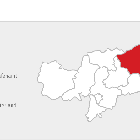
afenamt
terland