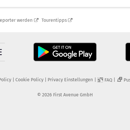
reporter werden
Tourentipps
Policy
|
Cookie Policy
|
Privacy Einstellungen
|
|
FAQ
Pu
2
©
2026
First Avenue GmbH