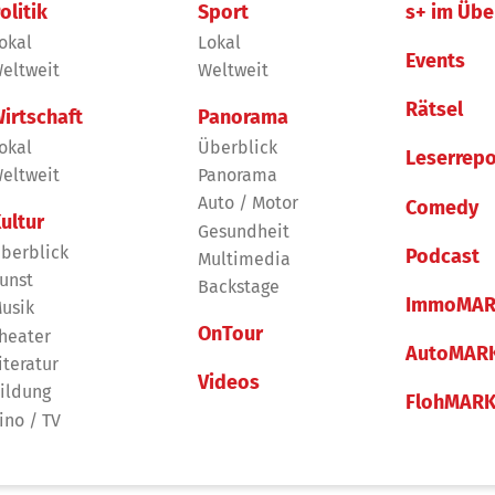
olitik
Sport
s+ im Übe
okal
Lokal
Events
eltweit
Weltweit
Rätsel
irtschaft
Panorama
okal
Überblick
Leserrepo
eltweit
Panorama
Auto / Motor
Comedy
ultur
Gesundheit
berblick
Podcast
Multimedia
unst
Backstage
ImmoMAR
usik
OnTour
heater
AutoMAR
iteratur
Videos
ildung
FlohMAR
ino / TV