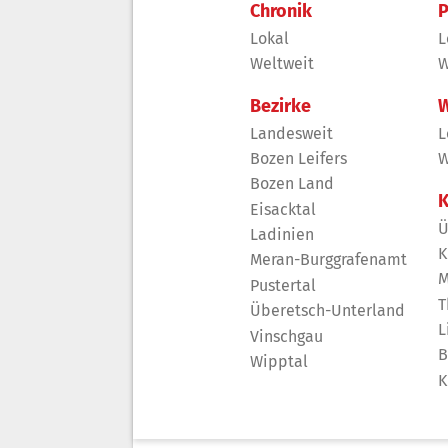
Chronik
P
Lokal
L
Weltweit
W
Bezirke
W
Landesweit
L
Bozen Leifers
W
Bozen Land
K
Eisacktal
Ü
Ladinien
K
Meran-Burggrafenamt
M
Pustertal
T
Überetsch-Unterland
L
Vinschgau
B
Wipptal
K