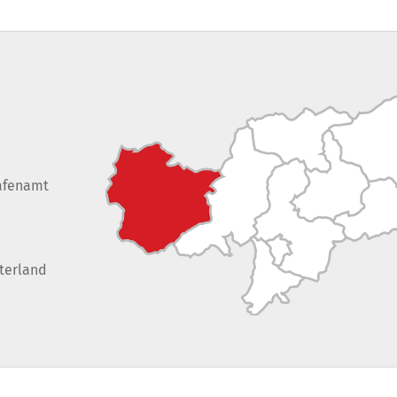
afenamt
terland