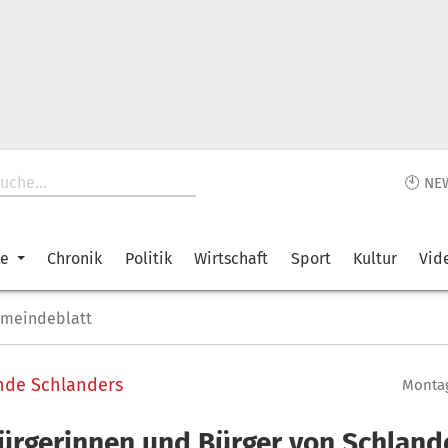
🕙 NE
ke
Chronik
Politik
Wirtschaft
Sport
Kultur
Vid
emeindeblatt
nde Schlanders
Montag
ürgerinnen und Bürger von Schland