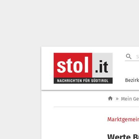
Bezir
»
Mein G
Marktgemei
Werte B