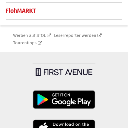
FlohMARKT
Werben auf STOL
Leserreporter werden
Tourentipps