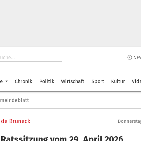
🕙 NE
ke
Chronik
Politik
Wirtschaft
Sport
Kultur
Vid
emeindeblatt
nde Bruneck
Donnerstag
 Ratssitzung vom 29. April 2026