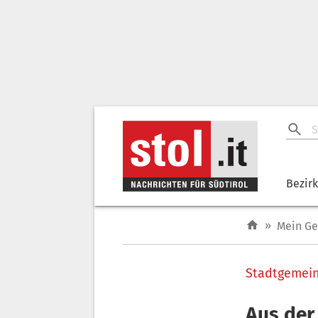
Bezir
»
Mein G
Stadtgemei
Aus der