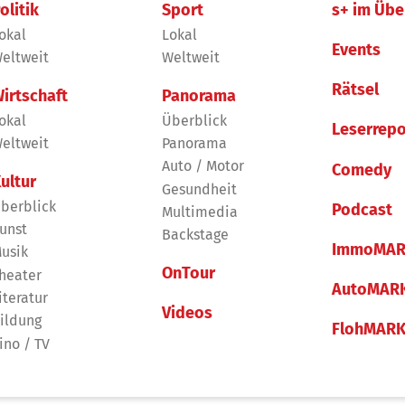
olitik
Sport
s+ im Übe
okal
Lokal
Events
eltweit
Weltweit
Rätsel
irtschaft
Panorama
okal
Überblick
Leserrepo
eltweit
Panorama
Auto / Motor
Comedy
ultur
Gesundheit
berblick
Podcast
Multimedia
unst
Backstage
ImmoMAR
usik
OnTour
heater
AutoMAR
iteratur
Videos
ildung
FlohMAR
ino / TV