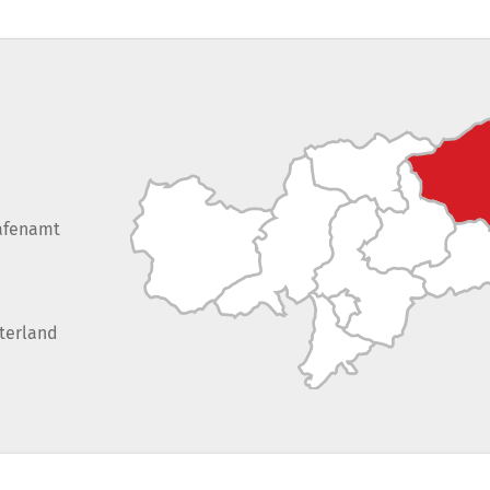
afenamt
terland