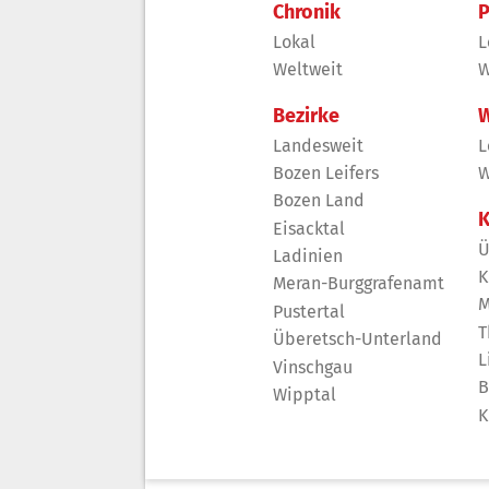
Chronik
P
Lokal
L
Weltweit
W
Bezirke
W
Landesweit
L
Bozen Leifers
W
Bozen Land
K
Eisacktal
Ü
Ladinien
K
Meran-Burggrafenamt
M
Pustertal
T
Überetsch-Unterland
L
Vinschgau
B
Wipptal
K